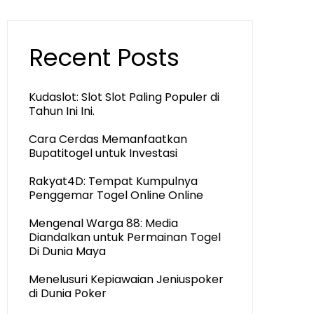
Recent Posts
Kudaslot: Slot Slot Paling Populer di
Tahun Ini Ini.
Cara Cerdas Memanfaatkan
Bupatitogel untuk Investasi
Rakyat4D: Tempat Kumpulnya
Penggemar Togel Online Online
Mengenal Warga 88: Media
Diandalkan untuk Permainan Togel
Di Dunia Maya
Menelusuri Kepiawaian Jeniuspoker
di Dunia Poker