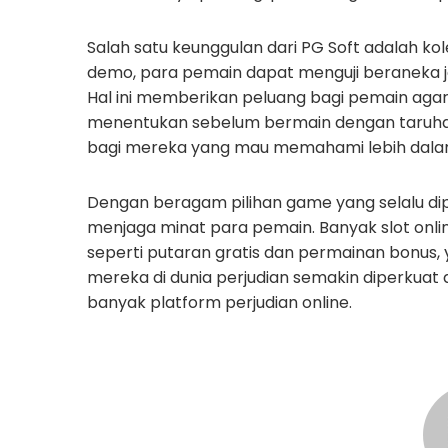
Salah satu keunggulan dari PG Soft adalah kol
demo, para pemain dapat menguji beraneka 
Hal ini memberikan peluang bagi pemain aga
menentukan sebelum bermain dengan taruhan
bagi mereka yang mau memahami lebih dalam
Dengan beragam pilihan game yang selalu dipe
menjaga minat para pemain. Banyak slot onlin
seperti putaran gratis dan permainan bonus
mereka di dunia perjudian semakin diperkuat
banyak platform perjudian online.