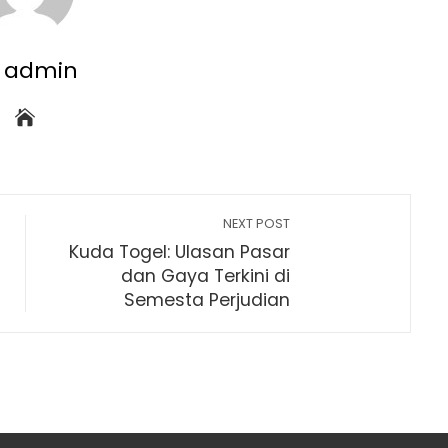
 admin
NEXT POST
Kuda Togel: Ulasan Pasar
dan Gaya Terkini di
Semesta Perjudian