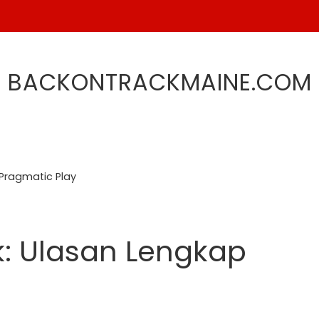
BACKONTRACKMAINE.COM
 Pragmatic Play
ik: Ulasan Lengkap