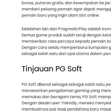
bonus, putaran gratis, dan kesempatan ke ja
memberi peluang pemain agar dapat menguji 
pemain baru yang ingin alam slot online.
Kelebihan lain dari PragmaticPlay adalah kom
Semua game produk sudah teruji dengan ketat
memberikan rasa percaya kepada pemain ba
Dengan cara selalu memperbarui kumpulan g
sebagai salah satu dari opsi utama dalam per
Tinjauan PG Soft
PG Soft dikenal sebagai sebagai salah satu
menawarkan pengalaman gaming yang menarik
memukau dan beragam tema, PG Soft mampu me
Dengan desain user-friendly, mereka menye
membuatnya pas bagi pendatang baru maup