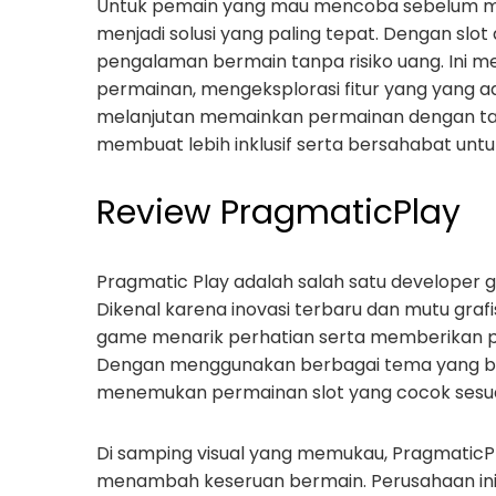
Untuk pemain yang mau mencoba sebelum mer
menjadi solusi yang paling tepat. Dengan sl
pengalaman bermain tanpa risiko uang. Ini m
permainan, mengeksplorasi fitur yang yang a
melanjutan memainkan permainan dengan taru
membuat lebih inklusif serta bersahabat untu
Review PragmaticPlay
Pragmatic Play adalah salah satu developer ga
Dikenal karena inovasi terbaru dan mutu graf
game menarik perhatian serta memberikan 
Dengan menggunakan berbagai tema yang b
menemukan permainan slot yang cocok sesuai
Di samping visual yang memukau, PragmaticPla
menambah keseruan bermain. Perusahaan ini