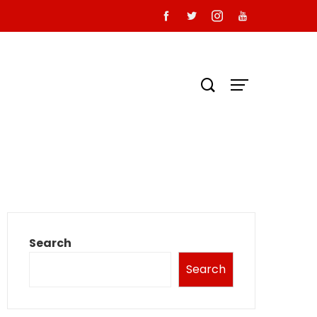
Search
Search