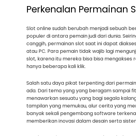
Perkenalan Permainan S
Slot online sudah berubah menjadi sebuah ben
populer di antara pemain judi dari dunia. Sei
canggih, permainan slot saat ini dapat diaks
atau PC. Para pemain tidak wajib lagi mengun
slot, karena itu mereka bisa bisa mengakses
hanya beberapa kali klik.
Salah satu daya pikat terpenting dari permain
ada. Dari tema yang yang beragam sampai fit
menawarkan sesuatu yang bagi segala kalan
tampilan yang memukau, alur cerita yang mena
banyak sekali pengembang software terkenal,
memberikan inovasi dalam desain serta sist