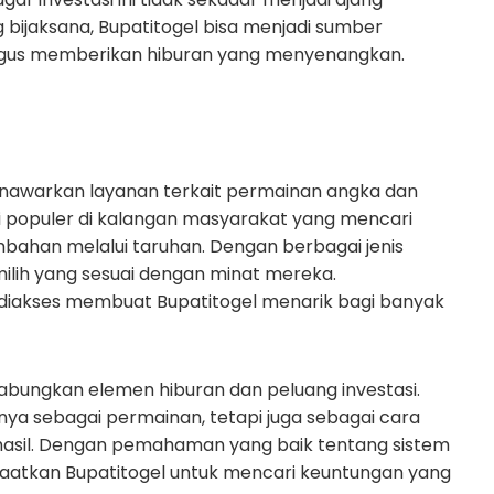
ijaksana, Bupatitogel bisa menjadi sumber
ligus memberikan hiburan yang menyenangkan.
enawarkan layanan terkait permainan angka dan
di populer di kalangan masyarakat yang mencari
ahan melalui taruhan. Dengan berbagai jenis
ilih yang sesuai dengan minat mereka.
h diakses membuat Bupatitogel menarik bagi banyak
abungkan elemen hiburan dan peluang investasi.
ya sebagai permainan, tetapi juga sebagai cara
hasil. Dengan pemahaman yang baik tentang sistem
nfaatkan Bupatitogel untuk mencari keuntungan yang