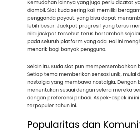
Kemudahan lainnya yang juga perlu dicatat 
diambil. Slot kuda sering kali memiliki berag
pengganda payout, yang bisa dapat menamb
lebih besar. Jackpot progresif yang terus me
nilai jackpot tersebut terus bertambah sejal
pada seluruh platform yang ada. Hal ini men
menarik bagi banyak pengguna.
Selain itu, Kuda slot pun mempersembahkan 
Setiap tema memberikan sensasi unik, mulai 
nostalgia yang membawa nostalgia. Dengan b
menentukan sesuai dengan selera mereka se
dengan preferensi pribadi. Aspek-aspek ini in
terpopuler tahun ini.
Popularitas dan Komuni