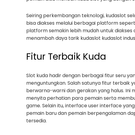
Seiring perkembangan teknologi, kudaslot s
bisa diakses melalui berbagai platform seper
platform semakin lebih mudah untuk diakses d
menambah daya tarik kudaslot kudaslot indust
Fitur Terbaik Kuda
Slot kuda hadir dengan berbagai fitur seru y
menguntungkan. Salah satunya fitur terbaik y
berwarna-warni dan gerakan yang halus. Ini 
menyita perhatian para pemain serta memb
game. Selain itu, interface user interface y
pemain baru dan pemain berpengalaman dap
tersedia.