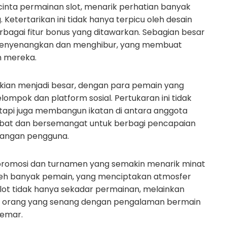
cinta permainan slot, menarik perhatian banyak
 Ketertarikan ini tidak hanya terpicu oleh desain
bagai fitur bonus yang ditawarkan. Sebagian besar
enyenangkan dan menghibur, yang membuat
n mereka.
t kian menjadi besar, dengan para pemain yang
lompok dan platform sosial. Pertukaran ini tidak
api juga membangun ikatan di antara anggota
libat dan bersemangat untuk berbagi pencapaian
langan pengguna.
 promosi dan turnamen yang semakin menarik minat
i oleh banyak pemain, yang menciptakan atmosfer
slot tidak hanya sekadar permainan, melainkan
lah orang yang senang dengan pengalaman bermain
emar.