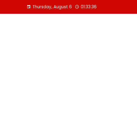
Skip
Thursday, August 6
01:33:37
to
content