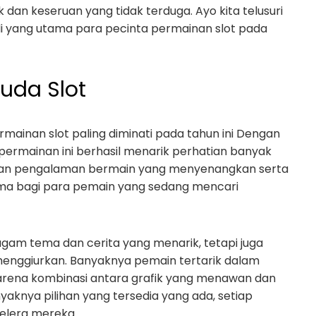
dan keseruan yang tidak terduga. Ayo kita telusuri
adi yang utama para pecinta permainan slot pada
uda Slot
rmainan slot paling diminati pada tahun ini Dengan
f, permainan ini berhasil menarik perhatian banyak
warkan pengalaman bermain yang menyenangkan serta
ma bagi para pemain yang sedang mencari
am tema dan cerita yang menarik, tetapi juga
nggiurkan. Banyaknya pemain tertarik dalam
arena kombinasi antara grafik yang menawan dan
knya pilihan yang tersedia yang ada, setiap
elera mereka.