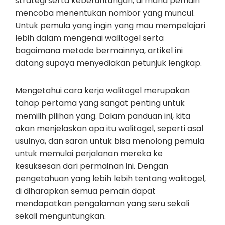
strategi serta keberuntungan, di mana pemain
mencoba menentukan nombor yang muncul.
Untuk pemula yang ingin yang mau mempelajari
lebih dalam mengenai walitogel serta
bagaimana metode bermainnya, artikel ini
datang supaya menyediakan petunjuk lengkap.
Mengetahui cara kerja walitogel merupakan
tahap pertama yang sangat penting untuk
memilih pilihan yang. Dalam panduan ini, kita
akan menjelaskan apa itu walitogel, seperti asal
usulnya, dan saran untuk bisa menolong pemula
untuk memulai perjalanan mereka ke
kesuksesan dari permainan ini. Dengan
pengetahuan yang lebih lebih tentang walitogel,
di diharapkan semua pemain dapat
mendapatkan pengalaman yang seru sekali
sekali menguntungkan.