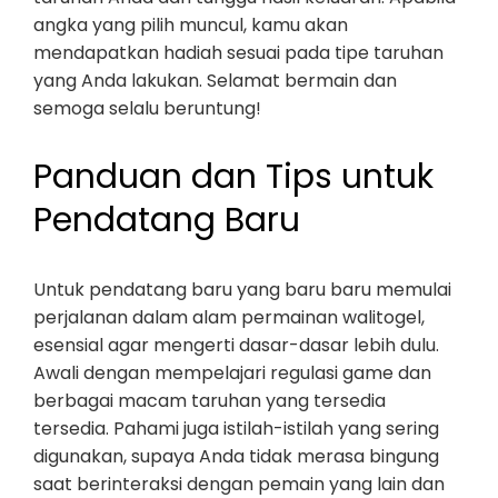
angka yang pilih muncul, kamu akan
mendapatkan hadiah sesuai pada tipe taruhan
yang Anda lakukan. Selamat bermain dan
semoga selalu beruntung!
Panduan dan Tips untuk
Pendatang Baru
Untuk pendatang baru yang baru baru memulai
perjalanan dalam alam permainan walitogel,
esensial agar mengerti dasar-dasar lebih dulu.
Awali dengan mempelajari regulasi game dan
berbagai macam taruhan yang tersedia
tersedia. Pahami juga istilah-istilah yang sering
digunakan, supaya Anda tidak merasa bingung
saat berinteraksi dengan pemain yang lain dan