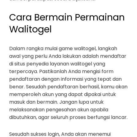
Cara Bermain Permainan
Walitogel
Dalam rangka mulai game walitogel, langkah
awal yang perlu Anda lakukan adalah mendaftar
di situs penyedia layanan walitogel yang
terpercaya. Pastikanlah Anda mengisi form
pendaftaran dengan informasi yang tepat dan
benar. Sesudah pendaftaran berhasil, kamu akan
memperoleh akun yang dapat dipakai untuk
masuk dan bermain. Jangan lupa untuk
melaksanakan pengesahan akun apabila
dibutuhkan, agar seluruh proses berfungsi lancar.
Sesudah sukses login, Anda akan menemui