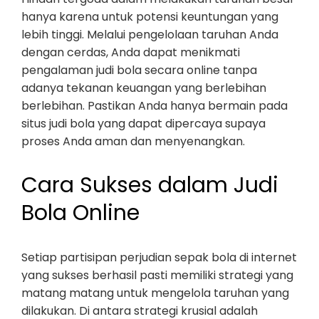
hanya karena untuk potensi keuntungan yang
lebih tinggi. Melalui pengelolaan taruhan Anda
dengan cerdas, Anda dapat menikmati
pengalaman judi bola secara online tanpa
adanya tekanan keuangan yang berlebihan
berlebihan. Pastikan Anda hanya bermain pada
situs judi bola yang dapat dipercaya supaya
proses Anda aman dan menyenangkan.
Cara Sukses dalam Judi
Bola Online
Setiap partisipan perjudian sepak bola di internet
yang sukses berhasil pasti memiliki strategi yang
matang matang untuk mengelola taruhan yang
dilakukan. Di antara strategi krusial adalah