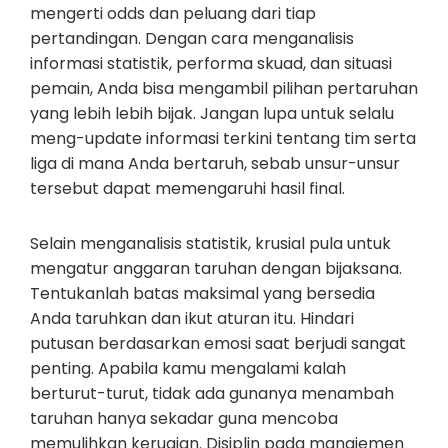
mengerti odds dan peluang dari tiap
pertandingan. Dengan cara menganalisis
informasi statistik, performa skuad, dan situasi
pemain, Anda bisa mengambil pilihan pertaruhan
yang lebih lebih bijak. Jangan lupa untuk selalu
meng-update informasi terkini tentang tim serta
liga di mana Anda bertaruh, sebab unsur-unsur
tersebut dapat memengaruhi hasil final.
Selain menganalisis statistik, krusial pula untuk
mengatur anggaran taruhan dengan bijaksana.
Tentukanlah batas maksimal yang bersedia
Anda taruhkan dan ikut aturan itu. Hindari
putusan berdasarkan emosi saat berjudi sangat
penting. Apabila kamu mengalami kalah
berturut-turut, tidak ada gunanya menambah
taruhan hanya sekadar guna mencoba
memulihkan kerugian. Disiplin pada manajemen