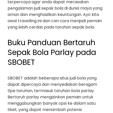
terpercaya agar anda dapat merasakan
pengalaman judi sepak bola di dunia maya yang
aman dan menghasilkan keuntungan. Ayo kita
awal travelling ini dan cari cara menjadi pemain
yang lebih cerdas pada taruhan sepak bola.
Buku Panduan Bertaruh
Sepak Bola Parlay pada
SBOBET
SBOBET adalah beberapa situs judi bola yang
dapat dipercaya dan menyediakan beragam
tipe taruhan, termasuk taruhan bola parlay.
Bertaruh parlay mengizinkan pemain untuk
menggabungkan banyak opsi ke dalam satu
tiket, yang dapat menambah potensi