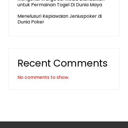
untuk Permainan Togel Di Dunia Maya
Menelusuri Kepiawaian Jeniuspoker di
Dunia Poker
Recent Comments
No comments to show.