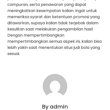
campuran, serta penawaran yang dapat
meningkatkan kesempatan kalian. Ingat untuk
memeriksa syarat dan ketentuan promosi yang
ditawarkan, supaya kalian tidak terjebak dalam
kesulitan saat melakukan pengambilan hasil
Dengan mempertimbangkan
mempertimbangkan semua aspek ini, kalian bisa
lebih yakin saat menentukan situs judi bola yang
sesuai.
By admin