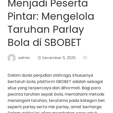
Menjadi Peserta
Pintar: Mengelola
Taruhan Parlay
Bola di SBOBET
admin
December 5, 2025
Dalam dunia perjudian olahraga, khususnya
bertaruh bola, platform SBOBET adalah sebagai
situs yang terpercaya dan dihormati. Bagi para
pecinta taruhan sepak bola, memahami metode
menangani taruhan, terutama pada kategori bet
seperti parlay serta mix parlay, amat berharga.