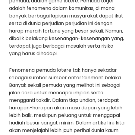
pemuda, adalah game lotere. Pemuda togel
adalah fenomena dalam komunitas, di mana
banyak berbagai lapisan masyarakat dapat ikut
serta di dunia perjudian perjudian ini dengan
harap meraih fortune yang besar sekali. Namun,
dibalik belakang kesenangan-kesenangan yang,
terdapat juga berbagai masalah serta risiko
yang harus dihadapi.
Fenomena pemuda lotere tak hanya sekadar
sebagai sumber sumber entertainment belaka.
Banyak sekali pemuda yang melihat ini sebagai
jalan cara untuk mencapai impian serta
mengganti takdir. Dalam tiap undian, terdapat
harapan-harapan akan masa depan yang lebih
lebih baik, meskipun peluang untuk menggapai
hadiah besar sangat minim. Dalam artikel ini, kita
akan menjelajahi lebih jauh perihal dunia kaum