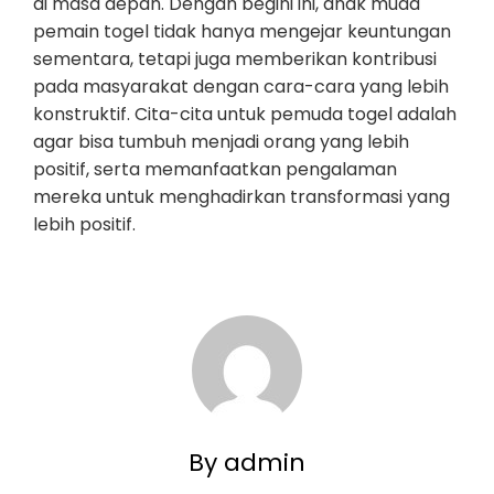
di masa depan. Dengan begini ini, anak muda
pemain togel tidak hanya mengejar keuntungan
sementara, tetapi juga memberikan kontribusi
pada masyarakat dengan cara-cara yang lebih
konstruktif. Cita-cita untuk pemuda togel adalah
agar bisa tumbuh menjadi orang yang lebih
positif, serta memanfaatkan pengalaman
mereka untuk menghadirkan transformasi yang
lebih positif.
By admin