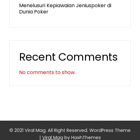
Menelusuri Kepiawaian Jeniuspoker di
Dunia Poker
Recent Comments
No comments to show.
© 2021 Viral Mag. All Right Reserved.
WordPress Theme
|
Viral Mag
by HashThemes