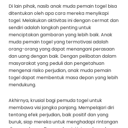
Di lain pihak, nasib anak muda pemain togel bisa
ditentukan oleh apa cara mereka menyikapi
togel. Melakukan aktivitas ini dengan cermat dan
sendiri adalah langkah penting untuk
menciptakan gambaran yang lebih baik. Anak
muda pemain togel yang termotivasi adalah
orang-orang yang dapat menangani perasaan
dan uang dengan baik. Dengan pelibatan dalam
masyarakat yang peduli dan pengetahuan
mengenai risiko perjudian, anak muda pemain
togel dapat membentuk masa depan yang lebih
mendukung.
Akhirnya, krusial bagi pemuda togel untuk
membawa visi jangka panjang. Mempelajari diri
tentang efek perjudian, baik positif dan yang
buruk, siap mereka untuk menghadapi rintangan