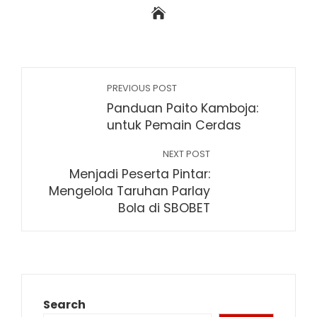
PREVIOUS POST
Panduan Paito Kamboja:
untuk Pemain Cerdas
NEXT POST
Menjadi Peserta Pintar:
Mengelola Taruhan Parlay
Bola di SBOBET
Search