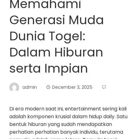
Memahami
Generasi Muda
Dunia Togel:
Dalam Hiburan
serta Impian
admin
December 3, 2025
Di era modern saat ini, entertainment sering kali
adalah komponen krusial dalam hidup daily. Satu
bentuk hiburan yang sudah mendapatkan
perhatian perhatian banyak individu, terutama