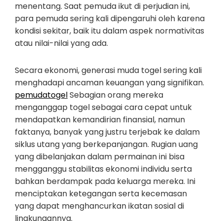
menentang. Saat pemuda ikut di perjudian ini,
para pemuda sering kali dipengaruhi oleh karena
kondisi sekitar, baik itu dalam aspek normativitas
atau nilai-nilai yang ada.
Secara ekonomi, generasi muda togel sering kali
menghadapi ancaman keuangan yang signifikan.
pemudatogel
Sebagian orang mereka
menganggap togel sebagai cara cepat untuk
mendapatkan kemandirian finansial, namun
faktanya, banyak yang justru terjebak ke dalam
siklus utang yang berkepanjangan. Rugian uang
yang dibelanjakan dalam permainan ini bisa
mengganggu stabilitas ekonomi individu serta
bahkan berdampak pada keluarga mereka. Ini
menciptakan ketegangan serta kecemasan
yang dapat menghancurkan ikatan sosial di
lingkungannya.