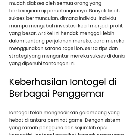
mudah diakses oleh semua orang yang
berkeinginan uji peruntungannya. Banyak kisah
sukses bermunculan, dimana individu-individu
mampu mengubah investasi kecil menjadi profit
yang besar. Artikel ini hendak menggali lebih
dalam tentang perjalanan mereka, cara mereka
menggunakan sarana togel ion, serta tips dan
strategi yang mengantar mereka sukses di dunia
yang dipenuhi tantangan ini.
Keberhasilan Iontogel di
Berbagai Penggemar
Iontogel telah menghadirkan gelombang yang
hebat di antara peminat game. Dengan sistem
yang ramah pengguna dan sejumlah opsi