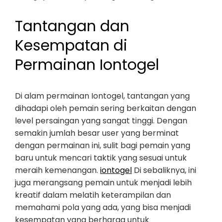
Tantangan dan
Kesempatan di
Permainan Iontogel
Di alam permainan Iontogel, tantangan yang
dihadapi oleh pemain sering berkaitan dengan
level persaingan yang sangat tinggi. Dengan
semakin jumlah besar user yang berminat
dengan permainan ini, sulit bagi pemain yang
baru untuk mencari taktik yang sesuai untuk
meraih kemenangan.
iontogel
Di sebaliknya, ini
juga merangsang pemain untuk menjadi lebih
kreatif dalam melatih keterampilan dan
memahami pola yang ada, yang bisa menjadi
kesempatan yang berharga untuk