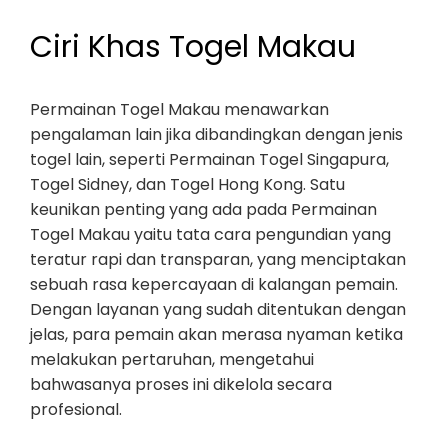
Ciri Khas Togel Makau
Permainan Togel Makau menawarkan
pengalaman lain jika dibandingkan dengan jenis
togel lain, seperti Permainan Togel Singapura,
Togel Sidney, dan Togel Hong Kong. Satu
keunikan penting yang ada pada Permainan
Togel Makau yaitu tata cara pengundian yang
teratur rapi dan transparan, yang menciptakan
sebuah rasa kepercayaan di kalangan pemain.
Dengan layanan yang sudah ditentukan dengan
jelas, para pemain akan merasa nyaman ketika
melakukan pertaruhan, mengetahui
bahwasanya proses ini dikelola secara
profesional.