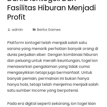
Fasilitas Hiburan Menjadi
Profit
admin
Berita Games
Platform Iontogel telah menjadi salah satu
sarana yang menarik perhatian banyak orang di
dunia perjudian siber. Dengan kombinasi hiburan
dan peluang untuk meraih keuntungan, togel ion
menawarkan pengalaman yang tidak cuma
mengasyikkan tetapi juga bermanfaat. Untuk
banyak pemain, permainan ini bukan hanya
hanya hobi, tetapi telah menjelma menjadi salah
satu sumber income yang berpotensi.
Pada era digital seperti sekarang, ion togel kian