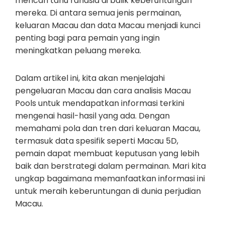
mencari tahu rahasia di balik keberuntungan
mereka. Di antara semua jenis permainan,
keluaran Macau dan data Macau menjadi kunci
penting bagi para pemain yang ingin
meningkatkan peluang mereka.
Dalam artikel ini, kita akan menjelajahi
pengeluaran Macau dan cara analisis Macau
Pools untuk mendapatkan informasi terkini
mengenai hasil-hasil yang ada. Dengan
memahami pola dan tren dari keluaran Macau,
termasuk data spesifik seperti Macau 5D,
pemain dapat membuat keputusan yang lebih
baik dan berstrategi dalam permainan. Mari kita
ungkap bagaimana memanfaatkan informasi ini
untuk meraih keberuntungan di dunia perjudian
Macau.