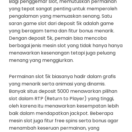
Bagi penggemar slot, memutuskan permainan
yang tepat sangat penting untuk memperoleh
pengalaman yang memuaskan senang. Satu
saran game slot dari deposit 5k adalah game
yang beragam tema dan fitur bonus menarik.
Dengan deposit 5k, pemain bisa mencoba
berbagai jenis mesin slot yang tidak hanya hanya
menawarkan kesenangan tetapi juga peluang
menang yang menggiurkan.
Permainan slot 5k biasanya hadir dalam grafis
yang menarik serta animasi yang dinamis.
Banyak situs deposit 5000 menawarkan pilihan
slot dalam RTP (Return to Player) yang tinggi,
oleh karena itu menawarkan kesempatan lebih
baik dalam mendapatkan jackpot. Beberapa
mesin slot juga fitur free spins serta bonus agar
menambah keseruan permainan, yang