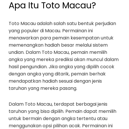
Apa Itu Toto Macau?
Toto Macau adalah salah satu bentuk perjudian
yang populer di Macau. Permainan ini
menawarkan para pemain kesempatan untuk
memenangkan hadiah besar melalui sistem
undian. Dalam Toto Macau, pemain memilih
angka yang mereka prediksi akan muncul dalam
hasil pengundian. Jika angka yang dipilih cocok
dengan angka yang ditarik, pemain berhak
mendapatkan hadiah sesuai dengan jenis
taruhan yang mereka pasang.
Dalam Toto Macau, terdapat berbagai jenis
taruhan yang bisa dipilih. Pemain dapat memilih
untuk bermain dengan angka tertentu atau
menggunakan opsi pilihan acak. Permainan ini