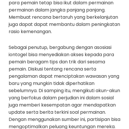
para pemain tetap bisa ikut dalam permainan
permainan dalam jangka panjang panjang.
Membuat rencana bertaruh yang berkelanjutan
juga dapat dapat membantu dalam peningkatan
rasio kemenangan.
Sebagai penutup, bergabung dengan asosiasi
iontogel bisa menyediakan akses kepada para
pemain beragam tips dan trik dari sesama
pemain. Diskusi tentang rencana serta
pengalaman dapat menciptakan wawasan yang
baru yang mungkin tidak diperhatikan
sebelumnya. Di samping itu, mengikuti akun-akun
yang berfokus dalam perjudian ini dalam sosial
juga memberi kesempatan agar mendapatkan
update serta berita terkini soal permainan.
Dengan menggunakan sumber ini, partisipan bisa
mengoptimalkan peluang keuntungan mereka.