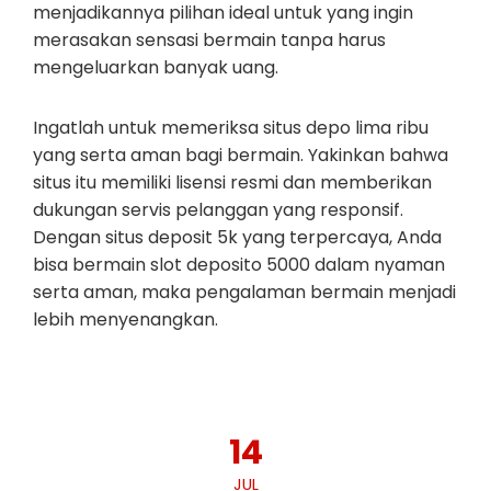
menjadikannya pilihan ideal untuk yang ingin
merasakan sensasi bermain tanpa harus
mengeluarkan banyak uang.
Ingatlah untuk memeriksa situs depo lima ribu
yang serta aman bagi bermain. Yakinkan bahwa
situs itu memiliki lisensi resmi dan memberikan
dukungan servis pelanggan yang responsif.
Dengan situs deposit 5k yang terpercaya, Anda
bisa bermain slot deposito 5000 dalam nyaman
serta aman, maka pengalaman bermain menjadi
lebih menyenangkan.
14
JUL