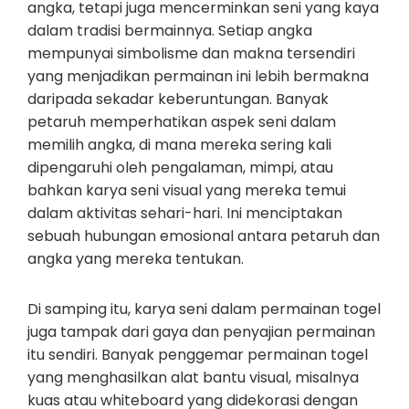
angka, tetapi juga mencerminkan seni yang kaya
dalam tradisi bermainnya. Setiap angka
mempunyai simbolisme dan makna tersendiri
yang menjadikan permainan ini lebih bermakna
daripada sekadar keberuntungan. Banyak
petaruh memperhatikan aspek seni dalam
memilih angka, di mana mereka sering kali
dipengaruhi oleh pengalaman, mimpi, atau
bahkan karya seni visual yang mereka temui
dalam aktivitas sehari-hari. Ini menciptakan
sebuah hubungan emosional antara petaruh dan
angka yang mereka tentukan.
Di samping itu, karya seni dalam permainan togel
juga tampak dari gaya dan penyajian permainan
itu sendiri. Banyak penggemar permainan togel
yang menghasilkan alat bantu visual, misalnya
kuas atau whiteboard yang didekorasi dengan