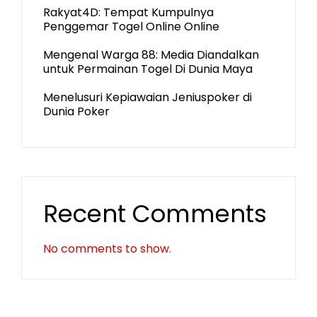
Rakyat4D: Tempat Kumpulnya
Penggemar Togel Online Online
Mengenal Warga 88: Media Diandalkan
untuk Permainan Togel Di Dunia Maya
Menelusuri Kepiawaian Jeniuspoker di
Dunia Poker
Recent Comments
No comments to show.