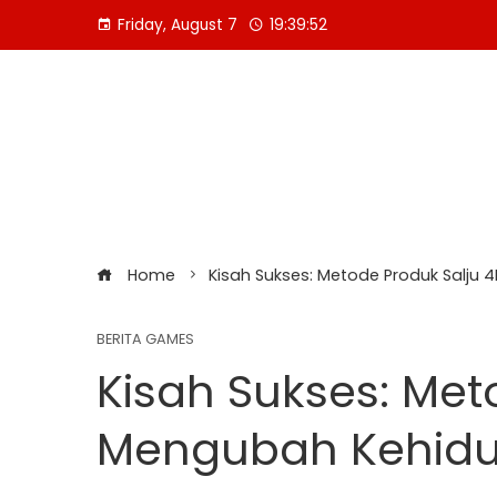
Skip
Friday, August 7
19:39:53
to
content
Home
Kisah Sukses: Metode Produk Salju
BERITA GAMES
Kisah Sukses: Met
Mengubah Kehid