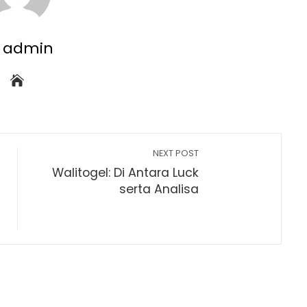
 admin
NEXT POST
Walitogel: Di Antara Luck
serta Analisa