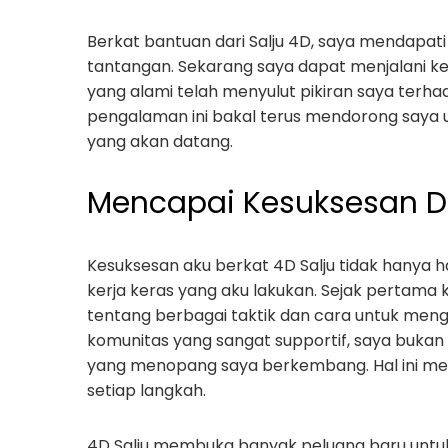
Berkat bantuan dari Salju 4D, saya mendapati
tantangan. Sekarang saya dapat menjalani ke
yang alami telah menyulut pikiran saya terh
pengalaman ini bakal terus mendorong saya 
yang akan datang.
Mencapai Kesuksesan D
Kesuksesan aku berkat 4D Salju tidak hanya h
kerja keras yang aku lakukan. Sejak pertama k
tentang berbagai taktik dan cara untuk men
komunitas yang sangat supportif, saya bukan
yang menopang saya berkembang. Hal ini mem
setiap langkah.
4D Salju membuka banyak peluang baru untuk