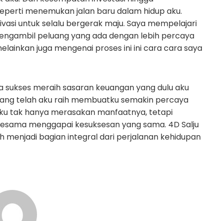
perti menemukan jalan baru dalam hidup aku.
ivasi untuk selalu bergerak maju. Saya mempelajari
mengambil peluang yang ada dengan lebih percaya
elainkan juga mengenai proses ini ini cara cara saya
a sukses meraih sasaran keuangan yang dulu aku
ang telah aku raih membuatku semakin percaya
ku tak hanya merasakan manfaatnya, tetapi
sama menggapai kesuksesan yang sama. 4D Salju
 menjadi bagian integral dari perjalanan kehidupan