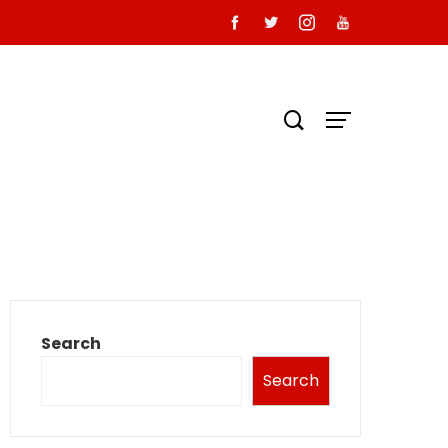
Search
Search