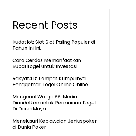
Recent Posts
Kudaslot: Slot Slot Paling Populer di
Tahun Ini Ini.
Cara Cerdas Memanfaatkan
Bupatitogel untuk Investasi
Rakyat4D: Tempat Kumpulnya
Penggemar Togel Online Online
Mengenal Warga 88: Media
Diandalkan untuk Permainan Togel
Di Dunia Maya
Menelusuri Kepiawaian Jeniuspoker
di Dunia Poker