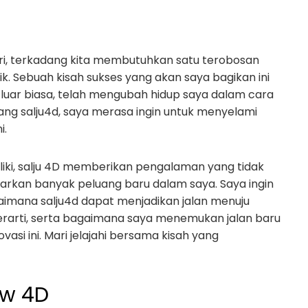
ari, terkadang kita membutuhkan satu terobosan
k. Sebuah kisah sukses yang akan saya bagikan ini
 luar biasa, telah mengubah hidup saya dalam cara
ang salju4d, saya merasa ingin untuk menyelami
i.
liki, salju 4D memberikan pengalaman yang tidak
arkan banyak peluang baru dalam saya. Saya ingin
aimana salju4d dapat menjadikan jalan menuju
erarti, serta bagaimana saya menemukan jalan baru
asi ini. Mari jelajahi bersama kisah yang
ow 4D