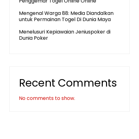
Penggemar Togel Online Online
Mengenal Warga 88: Media Diandalkan
untuk Permainan Togel Di Dunia Maya
Menelusuri Kepiawaian Jeniuspoker di
Dunia Poker
Recent Comments
No comments to show.