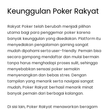
Keunggulan Poker Rakyat
Rakyat Poker telah berubah menjadi pilihan
utama bagi para penggemar poker karena
banyak keunggulan yang disediakan. Platform itu
menyediakan pengalaman gaming sangat
mudah dipahami serta user-friendly. Pemain bisa
secara gampang mendaftar dan mulai bermain
tanpa harus menghadapi proses sulit, sehingga
menyebabkan sensasi poker semakin
menyenangkan dan bebas stres. Dengan
tampilan yang menarik serta navigasi sangat
mudah, Poker Rakyat berhasil menarik minat
banyak pemain dari berbagai kalangan.
Di sisi lain, Poker Rakyat menawarkan beragam