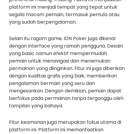
platform ini menjadi tempat yang tepat untuk
segala macam pemain, termasuk pemula atau
yang sudah berpengalaman.
Selain itu ragam game, IDN Poker juga dikenal
dengan interface yang ramah pengguna. Desain
yang basic namun efektif mempermudah
pemain untuk menavigasi dan menemukan
permainan yang diinginkan. Fitur ini juga diberikan
dengan kualitas grafis yang baik, memberikan
pengalaman bermain yang seru dan
mengesankan. Dengan demikian, pemain dapat
berfokus pada permainan tanpa terganggu oleh
tampilan yang bahaya.
Fitur keamanan juga merupakan fokus utama di
platform ini. Platform ini memanfaatkan