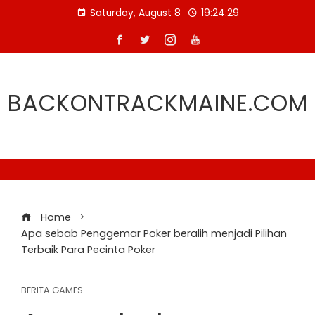
Skip
Saturday, August 8
19:24:29
to
content
BACKONTRACKMAINE.COM
Home
Apa sebab Penggemar Poker beralih menjadi Pilihan
Terbaik Para Pecinta Poker
BERITA GAMES