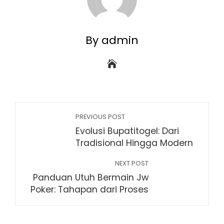
By admin
PREVIOUS POST
Evolusi Bupatitogel: Dari
Tradisional Hingga Modern
NEXT POST
Panduan Utuh Bermain Jw
Poker: Tahapan dari Proses