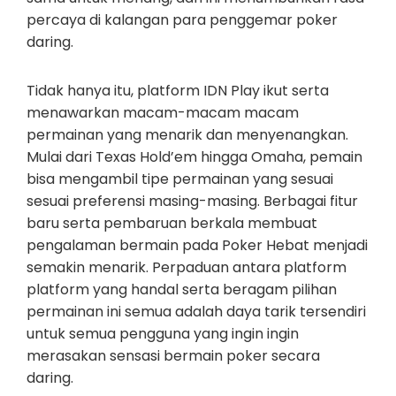
percaya di kalangan para penggemar poker
daring.
Tidak hanya itu, platform IDN Play ikut serta
menawarkan macam-macam macam
permainan yang menarik dan menyenangkan.
Mulai dari Texas Hold’em hingga Omaha, pemain
bisa mengambil tipe permainan yang sesuai
sesuai preferensi masing-masing. Berbagai fitur
baru serta pembaruan berkala membuat
pengalaman bermain pada Poker Hebat menjadi
semakin menarik. Perpaduan antara platform
platform yang handal serta beragam pilihan
permainan ini semua adalah daya tarik tersendiri
untuk semua pengguna yang ingin ingin
merasakan sensasi bermain poker secara
daring.