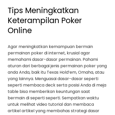
Tips Meningkatkan
Keterampilan Poker
Online
Agar meningkatkan kemampuan bermain
permainan poker di internet, krusial agar
memahami dasar-dasar permainan. Pahami
aturan dari berbagai jenis permainan poker yang
anda Anda, baik itu Texas Hold’em, Omaha, atau
yang lainnya. Menguasai dasar-dasar seperti
seperti membaca deck serta posisi Anda di meja
table bisa memberikan keuntungan saat
bermain di seperti seperti. Sempatkan waktu
untuk melihat video tutorial dan membaca
artikel artikel yang membahas strategi dasar