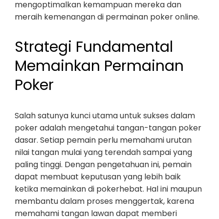
mengoptimalkan kemampuan mereka dan
meraih kemenangan di permainan poker online.
Strategi Fundamental
Memainkan Permainan
Poker
Salah satunya kunci utama untuk sukses dalam
poker adalah mengetahui tangan-tangan poker
dasar. Setiap pemain perlu memahami urutan
nilai tangan mulai yang terendah sampai yang
paling tinggi. Dengan pengetahuan ini, pemain
dapat membuat keputusan yang lebih baik
ketika memainkan di pokerhebat. Hal ini maupun
membantu dalam proses menggertak, karena
memahami tangan lawan dapat memberi