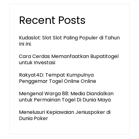
Recent Posts
Kudaslot: Slot Slot Paling Populer di Tahun
Ini Ini.
Cara Cerdas Memanfaatkan Bupatitogel
untuk Investasi
Rakyat4D: Tempat Kumpulnya
Penggemar Togel Online Online
Mengenal Warga 88: Media Diandalkan
untuk Permainan Togel Di Dunia Maya
Menelusuri Kepiawaian Jeniuspoker di
Dunia Poker