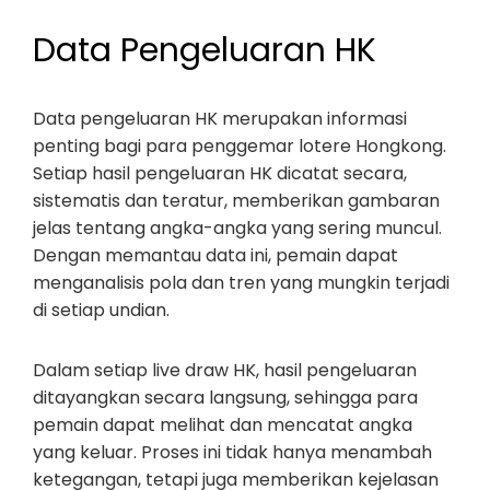
Data Pengeluaran HK
Data pengeluaran HK merupakan informasi
penting bagi para penggemar lotere Hongkong.
Setiap hasil pengeluaran HK dicatat secara,
sistematis dan teratur, memberikan gambaran
jelas tentang angka-angka yang sering muncul.
Dengan memantau data ini, pemain dapat
menganalisis pola dan tren yang mungkin terjadi
di setiap undian.
Dalam setiap live draw HK, hasil pengeluaran
ditayangkan secara langsung, sehingga para
pemain dapat melihat dan mencatat angka
yang keluar. Proses ini tidak hanya menambah
ketegangan, tetapi juga memberikan kejelasan