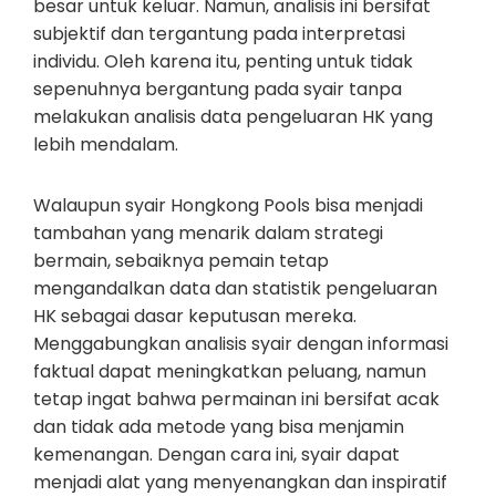
besar untuk keluar. Namun, analisis ini bersifat
subjektif dan tergantung pada interpretasi
individu. Oleh karena itu, penting untuk tidak
sepenuhnya bergantung pada syair tanpa
melakukan analisis data pengeluaran HK yang
lebih mendalam.
Walaupun syair Hongkong Pools bisa menjadi
tambahan yang menarik dalam strategi
bermain, sebaiknya pemain tetap
mengandalkan data dan statistik pengeluaran
HK sebagai dasar keputusan mereka.
Menggabungkan analisis syair dengan informasi
faktual dapat meningkatkan peluang, namun
tetap ingat bahwa permainan ini bersifat acak
dan tidak ada metode yang bisa menjamin
kemenangan. Dengan cara ini, syair dapat
menjadi alat yang menyenangkan dan inspiratif