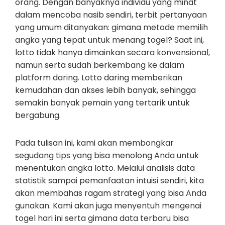
orang. Dengan banyaknya individu yang minat
dalam mencoba nasib sendiri, terbit pertanyaan
yang umum ditanyakan: gimana metode memilih
angka yang tepat untuk menang togel? Saat ini,
lotto tidak hanya dimainkan secara konvensional,
namun serta sudah berkembang ke dalam
platform daring. Lotto daring memberikan
kemudahan dan akses lebih banyak, sehingga
semakin banyak pemain yang tertarik untuk
bergabung.
Pada tulisan ini, kami akan membongkar
segudang tips yang bisa menolong Anda untuk
menentukan angka lotto. Melalui analisis data
statistik sampai pemanfaatan intuisi sendiri, kita
akan membahas ragam strategi yang bisa Anda
gunakan. Kami akan juga menyentuh mengenai
togel hari ini serta gimana data terbaru bisa