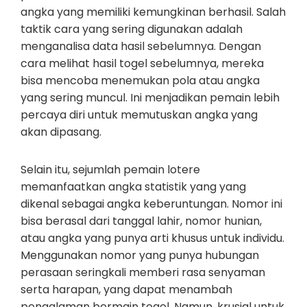
angka yang memiliki kemungkinan berhasil. Salah
taktik cara yang sering digunakan adalah
menganalisa data hasil sebelumnya. Dengan
cara melihat hasil togel sebelumnya, mereka
bisa mencoba menemukan pola atau angka
yang sering muncul. Ini menjadikan pemain lebih
percaya diri untuk memutuskan angka yang
akan dipasang.
Selain itu, sejumlah pemain lotere
memanfaatkan angka statistik yang yang
dikenal sebagai angka keberuntungan. Nomor ini
bisa berasal dari tanggal lahir, nomor hunian,
atau angka yang punya arti khusus untuk individu.
Menggunakan nomor yang punya hubungan
perasaan seringkali memberi rasa senyaman
serta harapan, yang dapat menambah
pengalaman bermain togel. Namun, krusial untuk