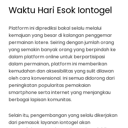
Waktu Hari Esok Iontogel
Platform ini diprediksi bakal selalu melalui
kemajuan yang besar di kalangan penggemar
permainan lotere. Seiring dengan jumlah orang
yang semakin banyak orang yang berpindah ke
dalam platform online untuk berpartisipasi
dalam permainan, platform ini memberikan
kemudahan dan aksesibilitas yang sulit dilawan
oleh cara konvensional. Ini semua didorong dari
peningkatan popularitas pemakaian
smartphone serta internet yang menjangkau
berbagai lapisan komunitas.
Selain itu, pengembangan yang selalu dikerjakan
dari pemasok layanan iontogel akan