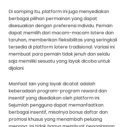
Di samping itu, platform ini juga menyediakan
berbagai pilihan permainan yang dapat
disesuaikan dengan preferensi individu. Pemain
dapat memilih dari macam-macam lotere dan
taruhan, memberikan fleksibilitas yang seringkali
tersedia di platform lotere tradisional. Variasi ini
membuat para pemain tidak jenuh dan selalu
saja memiliki sesuatu yang layak dicoba untuk
dijalani.
Manfaat lain yang layak dicatat adalah
keberadaan program-program reward dan
insentif yang disediakan oleh platform ini.
Sejumlah pengguna dapat memanfaatkan
berbagai insentif, misalnya bonus daftar dan
promosi khusus yang menambah peluang
menang. Ini tidak hanya membuat pengalaman