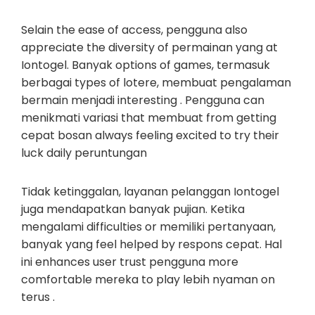
Selain the ease of access, pengguna also
appreciate the diversity of permainan yang at
Iontogel. Banyak options of games, termasuk
berbagai types of lotere, membuat pengalaman
bermain menjadi interesting . Pengguna can
menikmati variasi that membuat from getting
cepat bosan always feeling excited to try their
luck daily peruntungan
Tidak ketinggalan, layanan pelanggan Iontogel
juga mendapatkan banyak pujian. Ketika
mengalami difficulties or memiliki pertanyaan,
banyak yang feel helped by respons cepat. Hal
ini enhances user trust pengguna more
comfortable mereka to play lebih nyaman on
terus .