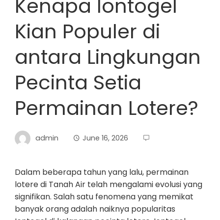
Kenapa Iontogel
Kian Populer di
antara Lingkungan
Pecinta Setia
Permainan Lotere?
admin
June 16, 2026
Dalam beberapa tahun yang lalu, permainan
lotere di Tanah Air telah mengalami evolusi yang
signifikan. Salah satu fenomena yang memikat
banyak orang adalah naiknya popularitas