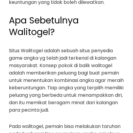
keuntungan yang tidak boleh dilewatkan.
Apa Sebetulnya
Walitogel?
Situs Walitogel adalah sebuah situs penyedia
game angka yg telah jadi terkenal di kalangan
masyarakat. Konsep pokok di balik walitogel
adalah memberikan peluang bagi buat pemain
untuk menentukan kombinasi angka agar meraih
keberuntungan. Tiap angka yang terpilih memiliki
peluang yang berbeda untuk menampakkan diri,
dan itu memikat beragam minat dari kalangan
para pecinta judi.
Pada walitogel, pemain bisa melakukan taruhan