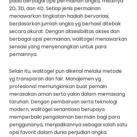
pada berbagai tipe permainan angka, misalnya
2D, 3D, dan 4D. Setiap jenis permainan
menawarkan tingkatan hadiah bervariasi,
berdasarkan jumlah angka yg berhasil ditebak
secara akurat. Dengan aksesibilitas akses dan
berbagai opsi permainan, walitogel menawarkan
sensasi yang menyenangkan untuk para
pemainnya.
Selain itu, walitogel pun dikenal melalui metode
yg transparan dan fair. Manajemen yg
profesional memungkinkan buat pemain
merasakan aman serta yakin dalam memasang
taruhan. Dengan pembaruan serta teknologi
modern, walitogel senantiasa berupaya
memperbaiki pengalaman bermain bagi para
penggunanya, menjadikannya sebagai salah satu
opsi favorit dalam dunia perjudian angka.