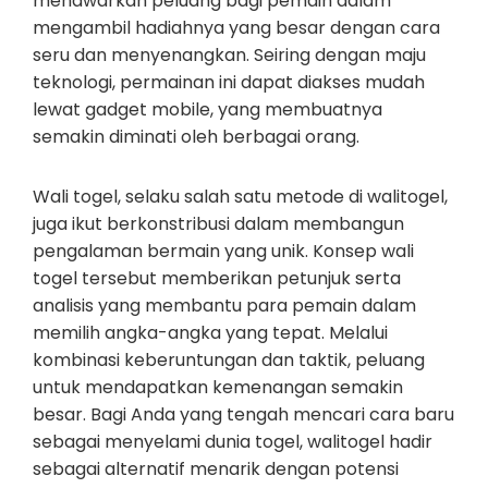
menawarkan peluang bagi pemain dalam
mengambil hadiahnya yang besar dengan cara
seru dan menyenangkan. Seiring dengan maju
teknologi, permainan ini dapat diakses mudah
lewat gadget mobile, yang membuatnya
semakin diminati oleh berbagai orang.
Wali togel, selaku salah satu metode di walitogel,
juga ikut berkonstribusi dalam membangun
pengalaman bermain yang unik. Konsep wali
togel tersebut memberikan petunjuk serta
analisis yang membantu para pemain dalam
memilih angka-angka yang tepat. Melalui
kombinasi keberuntungan dan taktik, peluang
untuk mendapatkan kemenangan semakin
besar. Bagi Anda yang tengah mencari cara baru
sebagai menyelami dunia togel, walitogel hadir
sebagai alternatif menarik dengan potensi