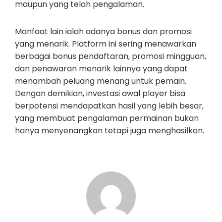
maupun yang telah pengalaman.
Manfaat lain ialah adanya bonus dan promosi
yang menarik. Platform ini sering menawarkan
berbagai bonus pendaftaran, promosi mingguan,
dan penawaran menarik lainnya yang dapat
menambah peluang menang untuk pemain.
Dengan demikian, investasi awal player bisa
berpotensi mendapatkan hasil yang lebih besar,
yang membuat pengalaman permainan bukan
hanya menyenangkan tetapi juga menghasilkan.