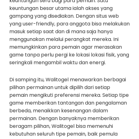
keuntungan seru bagi para pemain. Satu
keuntungan besar utama ialah akses yang
gampang yang disediakan. Dengan situs web
yang user-friendly, para anggota bisa melakukan
masuk setiap saat dan di mana saja hanya
menggunakan melalui perangkat mereka. Ini
memungkinkan para pemain agar merasakan
game tanpa perlu pergi ke lokasi lokasi fisik, yang
seringkali mengambil waktu dan energi.
Di samping itu, Walitogel menawarkan berbagai
pilihan permainan untuk dipilih dari setiap
pemain mengikuti preferensi mereka. Setiap tipe
game memberikan tantangan dan pengalaman
berbeda, menaikkan kesenangan dalam
permainan. Dengan banyaknya memberikan
beragam pilihan, Walitogel bisa memenuhi
kebutuhan seluruh tipe pemain, baik pemula