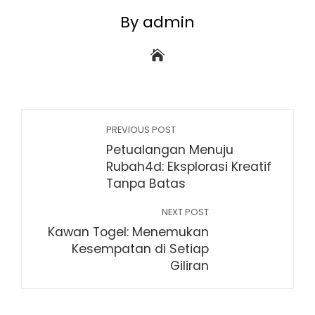
By admin
PREVIOUS POST
Petualangan Menuju
Rubah4d: Eksplorasi Kreatif
Tanpa Batas
NEXT POST
Kawan Togel: Menemukan
Kesempatan di Setiap
Giliran