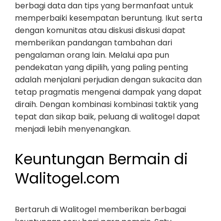
berbagi data dan tips yang bermanfaat untuk
memperbaiki kesempatan beruntung. Ikut serta
dengan komunitas atau diskusi diskusi dapat
memberikan pandangan tambahan dari
pengalaman orang lain. Melalui apa pun
pendekatan yang dipilih, yang paling penting
adalah menjalani perjudian dengan sukacita dan
tetap pragmatis mengenai dampak yang dapat
diraih. Dengan kombinasi kombinasi taktik yang
tepat dan sikap baik, peluang di walitogel dapat
menjadi lebih menyenangkan.
Keuntungan Bermain di
Walitogel.com
Bertaruh di Walitogel memberikan berbagai