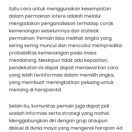
Satu cara untuk menggunakan kesempatan
dalam permainan lotere adalah melalui
mengadakan penganalisisan terhadap corak
kemenangan sebelumnya dan statistik
permainan. Pemain bisa melihat angka yang
sering sering muncul dan mencoba memprediksi
probabilitas kemenangan pada masa
mendatang. Meskipun tidak ada kepastian,
pendekatan ini dapat dapat menawarkan cara
yang lebih terinformasi dalam memilih angka,
yang membuat meningkatkan peluang untuk
menang di harapan4d.
Selain itu, komunitas pemain juga dapat jadi
wadah informasi serta strategi yang mahal.
Menggabungkan diri dengan grup ataupun
diskusi di dunia maya yang mengenai harapan 4d