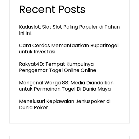
Recent Posts
Kudaslot: Slot Slot Paling Populer di Tahun
Ini Ini.
Cara Cerdas Memanfaatkan Bupatitogel
untuk Investasi
Rakyat4D: Tempat Kumpulnya
Penggemar Togel Online Online
Mengenal Warga 88: Media Diandalkan
untuk Permainan Togel Di Dunia Maya
Menelusuri Kepiawaian Jeniuspoker di
Dunia Poker