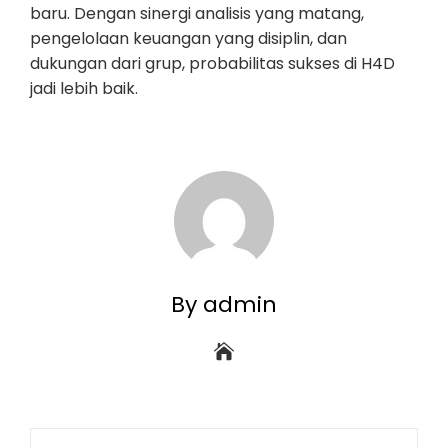
baru. Dengan sinergi analisis yang matang,
pengelolaan keuangan yang disiplin, dan
dukungan dari grup, probabilitas sukses di H4D
jadi lebih baik.
By admin