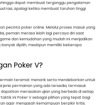
 sehingga dapat membuat terganggu pengalaman
rustrasi, apalagi ketika membuat taruhan tinggi
.
dari pecinta poker online. Melalui proses masuk yang
 pemain merasa lebih lagi percaya diri saat
game dan kemudahan yang mudah ini menjadikan
g banyak dipilih, meskipun memiliki beberapa
an Poker V?
ermain teramat menarik serta mendebarkan untuk
jenis permainan yang ada tersedia, termasuk
 dapatkan merasakan ujian yang berbeda di setiap
taktik ini Poker V sebagai pilihan yang tepat bagi
an agar mengasah kemampuan berpikir kritis.