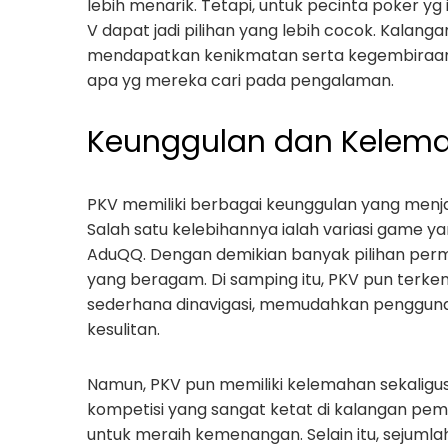
lebih menarik. Tetapi, untuk pecinta poker y
V dapat jadi pilihan yang lebih cocok. Kala
mendapatkan kenikmatan serta kegembiraan 
apa yg mereka cari pada pengalaman.
Keunggulan dan Kelem
PKV memiliki berbagai keunggulan yang menj
Salah satu kelebihannya ialah variasi game 
AduQQ. Dengan demikian banyak pilihan per
yang beragam. Di samping itu, PKV pun terke
sederhana dinavigasi, memudahkan pengguna
kesulitan.
Namun, PKV pun memiliki kelemahan sekaligus 
kompetisi yang sangat ketat di kalangan p
untuk meraih kemenangan. Selain itu, sejuml