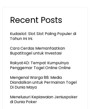
Recent Posts
Kudaslot: Slot Slot Paling Populer di
Tahun Ini Ini.
Cara Cerdas Memanfaatkan
Bupatitogel untuk Investasi
Rakyat4D: Tempat Kumpulnya
Penggemar Togel Online Online
Mengenal Warga 88: Media
Diandalkan untuk Permainan Togel
Di Dunia Maya
Menelusuri Kepiawaian Jeniuspoker
di Dunia Poker