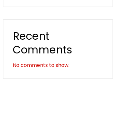
Recent
Comments
No comments to show.