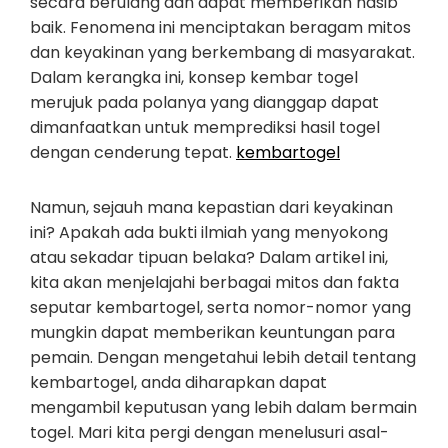
secara berulang dan dapat memberikan nasib
baik. Fenomena ini menciptakan beragam mitos
dan keyakinan yang berkembang di masyarakat.
Dalam kerangka ini, konsep kembar togel
merujuk pada polanya yang dianggap dapat
dimanfaatkan untuk memprediksi hasil togel
dengan cenderung tepat.
kembartogel
Namun, sejauh mana kepastian dari keyakinan
ini? Apakah ada bukti ilmiah yang menyokong
atau sekadar tipuan belaka? Dalam artikel ini,
kita akan menjelajahi berbagai mitos dan fakta
seputar kembartogel, serta nomor-nomor yang
mungkin dapat memberikan keuntungan para
pemain. Dengan mengetahui lebih detail tentang
kembartogel, anda diharapkan dapat
mengambil keputusan yang lebih dalam bermain
togel. Mari kita pergi dengan menelusuri asal-