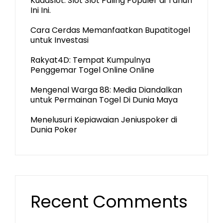
Kudaslot: Slot Slot Paling Populer di Tahun
Ini Ini.
Cara Cerdas Memanfaatkan Bupatitogel
untuk Investasi
Rakyat4D: Tempat Kumpulnya
Penggemar Togel Online Online
Mengenal Warga 88: Media Diandalkan
untuk Permainan Togel Di Dunia Maya
Menelusuri Kepiawaian Jeniuspoker di
Dunia Poker
Recent Comments