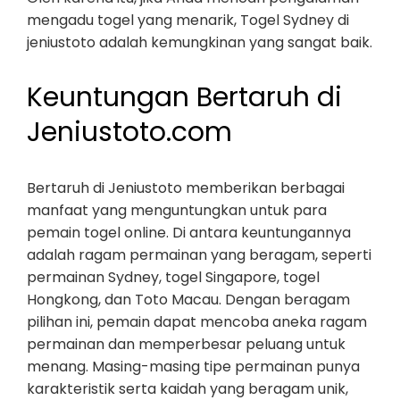
mengadu togel yang menarik, Togel Sydney di
jeniustoto adalah kemungkinan yang sangat baik.
Keuntungan Bertaruh di
Jeniustoto.com
Bertaruh di Jeniustoto memberikan berbagai
manfaat yang menguntungkan untuk para
pemain togel online. Di antara keuntungannya
adalah ragam permainan yang beragam, seperti
permainan Sydney, togel Singapore, togel
Hongkong, dan Toto Macau. Dengan beragam
pilihan ini, pemain dapat mencoba aneka ragam
permainan dan memperbesar peluang untuk
menang. Masing-masing tipe permainan punya
karakteristik serta kaidah yang beragam unik,