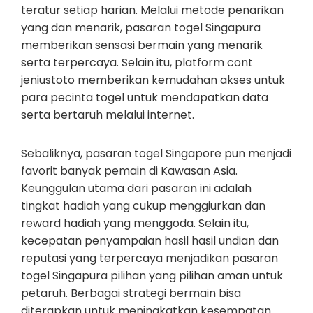
teratur setiap harian. Melalui metode penarikan
yang dan menarik, pasaran togel Singapura
memberikan sensasi bermain yang menarik
serta terpercaya. Selain itu, platform cont
jeniustoto memberikan kemudahan akses untuk
para pecinta togel untuk mendapatkan data
serta bertaruh melalui internet.
Sebaliknya, pasaran togel Singapore pun menjadi
favorit banyak pemain di Kawasan Asia.
Keunggulan utama dari pasaran ini adalah
tingkat hadiah yang cukup menggiurkan dan
reward hadiah yang menggoda. Selain itu,
kecepatan penyampaian hasil hasil undian dan
reputasi yang terpercaya menjadikan pasaran
togel Singapura pilihan yang pilihan aman untuk
petaruh. Berbagai strategi bermain bisa
diterapkan untuk meningkatkan kesempatan