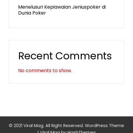
Menelusuri Kepiawaian Jeniuspoker di
Dunia Poker
Recent Comments
No comments to show.
© 2021 Viral Mag. All Right Reserved.
WordPress Theme
|
Viral Mag
by HashThemes