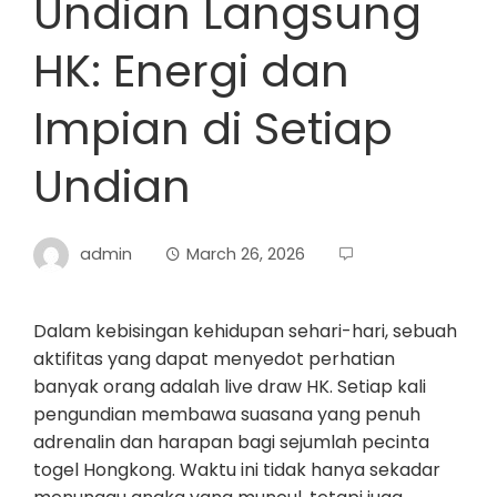
Undian Langsung
HK: Energi dan
Impian di Setiap
Undian
admin
March 26, 2026
Dalam kebisingan kehidupan sehari-hari, sebuah
aktifitas yang dapat menyedot perhatian
banyak orang adalah live draw HK. Setiap kali
pengundian membawa suasana yang penuh
adrenalin dan harapan bagi sejumlah pecinta
togel Hongkong. Waktu ini tidak hanya sekadar