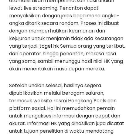
otomatis akan memperlihatkan hasil undian
lewat live streaming. Penonton dapat
menyaksikan dengan jelas bagaimana angka-
angka ditarik secara random. Proses ini dibuat
dengan memperhatikan keamanan dan
kejujuran untuk menjamin tidak ada kecurangan
yang terjadi.
togel hk
Semua orang yang terlibat,
dari operator hingga penonton, merasa rasa
yang sama, sambil menunggu hasil nilai HK yang
akan menentukan masa depan mereka.
Setelah undian selesai, hasilnya segera
dipublikasikan melalui beragam saluran,
termasuk website resmi Hongkong Pools dan
platform sosial. Hal ini memudahkan pemain
untuk mengakses informasi dengan cepat dan
akurat. Informasi HK yang dihasilkan juga dicatat
untuk tujuan penelitian di waktu mendatang.