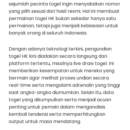
sejumlah pecinta togel ingin menyaksikan nomor
yang pilih sesuai dari hasil resmi. Hal ini membuat
permainan togel HK bukan sekedar hanya satu
permainan, tetapi juga menjadi kebiasaan untuk
banyak orang di seluruh Indonesia.
Dengan adanya teknologi terkini, pengundian
togel HK kini diadakan secara langsung dari
platform tertentu, misalnya live draw togel. Ini
memberikan kesempatan untuk mereka yang
bermain agar melihat proses undian secara
real-time serta mengalami adrenalin yang tinggi
saat angka-angka diumumkan. Selain itu, data
togel yang dikumpulkan serta menjadi acuan
penting untuk pemain dalam menganalisis
kembali tendensi serta memperhitungkan
output untuk masa mendatang.