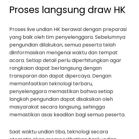
Proses langsung draw HK
Proses live undian HK berawal dengan preparasi
yang baik oleh tim penyelenggara. Sebelumnya
pengundian dilakukan, semua peserta telah
diinformasikan mengenai waktu dan tempat
acara. Setiap detail perlu diperhitungkan agar
rangkaian dapat berlangsung dengan
transparan dan dapat dipercaya. Dengan
memanfaatkan teknologi terbaru,
penyelenggara memastikan bahwa setiap
langkah pengundian dapat disaksikan oleh
masyarakat secara langsung, sehingga
memastikan asas keadilan bagi semua peserta.
Saat waktu undian tiba, teknologi secara