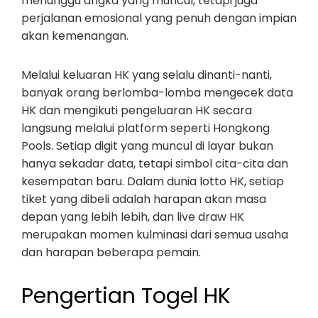
menunggu angka yang muncul, tetapi juga
perjalanan emosional yang penuh dengan impian
akan kemenangan.
Melalui keluaran HK yang selalu dinanti-nanti,
banyak orang berlomba-lomba mengecek data
HK dan mengikuti pengeluaran HK secara
langsung melalui platform seperti Hongkong
Pools. Setiap digit yang muncul di layar bukan
hanya sekadar data, tetapi simbol cita-cita dan
kesempatan baru. Dalam dunia lotto HK, setiap
tiket yang dibeli adalah harapan akan masa
depan yang lebih lebih, dan live draw HK
merupakan momen kulminasi dari semua usaha
dan harapan beberapa pemain.
Pengertian Togel HK