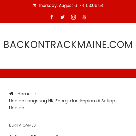
Skip
Thursday, August 6
03:06:54
to
content
BACKONTRACKMAINE.COM
Home
Undian Langsung HK: Energi dan Impian di Setiap
Undian
BERITA GAMES