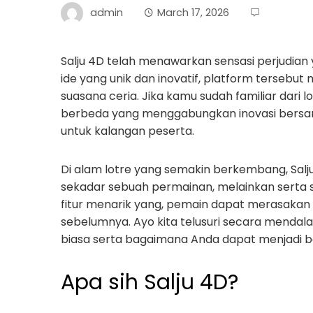
admin
March 17, 2026
Salju 4D telah menawarkan sensasi perjudian 
ide yang unik dan inovatif, platform tersebu
suasana ceria. Jika kamu sudah familiar dari 
berbeda yang menggabungkan inovasi bersam
untuk kalangan peserta.
Di alam lotre yang semakin berkembang, Salju
sekadar sebuah permainan, melainkan serta 
fitur menarik yang, pemain dapat merasakan
sebelumnya. Ayo kita telusuri secara mendal
biasa serta bagaimana Anda dapat menjadi bag
Apa sih Salju 4D?