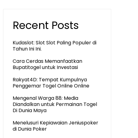
Recent Posts
Kudaslot: Slot Slot Paling Populer di
Tahun Ini Ini.
Cara Cerdas Memanfaatkan
Bupatitogel untuk Investasi
Rakyat4D: Tempat Kumpulnya
Penggemar Togel Online Online
Mengenal Warga 88: Media
Diandalkan untuk Permainan Togel
Di Dunia Maya
Menelusuri Kepiawaian Jeniuspoker
di Dunia Poker