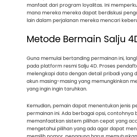
manfaat dari program loyalitas. Ini memperku
mana mereka mereka dapat berdiskusi penga
lain dalam perjalanan mereka mencari keber
Metode Bermain Salju 4
Guna memulai bertanding permainan ini, lan
pada platform resmi Salju 4D. Proses penda
melengkapi data dengan detail pribadi yang d
akun masing-masing yang memungkinkan mem
yang ingin ingin taruhkan.
Kemudian, pemain dapat menentukan jenis p
permainan ini. Ada berbagai opsi, contohnya 
memanfaatkan sistem pilihan cepat yang aca
mengetahui pilihan yang ada agar dapat men
memilih nomor, pengguna harus memutuskan 