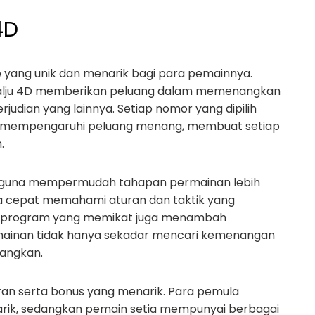
4D
 yang unik dan menarik bagi para pemainnya.
e Salju 4D memberikan peluang dalam memenangkan
rjudian yang lainnya. Setiap nomor yang dipilih
apat mempengaruhi peluang menang, membuat setiap
.
ngguna mempermudah tahapan permainan lebih
a cepat memahami aturan dan taktik yang
an program yang memikat juga menambah
rmainan tidak hanya sekadar mencari kemenangan
nangkan.
waran serta bonus yang menarik. Para pemula
rik, sedangkan pemain setia mempunyai berbagai