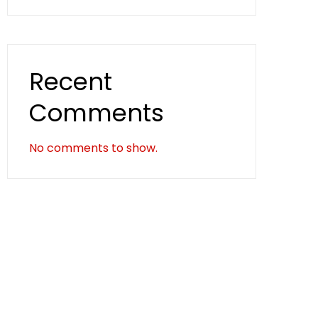
Recent
Comments
No comments to show.