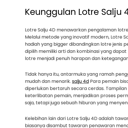
Keunggulan Lotre Salju 
Lotre Salju 4D menawarkan pengalaman lotre
Melalui metode yang inovatif modern, Lotr
hadiah yang bigger dibandingkan lotre jenis pe
dipilih memiliki arti dan kombinasi yang d
lotre menjadi penuh harapan dan ketegangan
Tidak hanya itu, antarmuka yang ramah pe
mudah dan menarik.
salju 4d
Para pemain bis
diperlukan bertaruh secara cerdas. Tampil
keterlibatan pemain, menjadikan proses pe
saja, tetapi juga sebuah hiburan yang menye
Kelebihan lain dari Lotre Salju 4D adalah ta
biasanya disambut tawaran penawaran mena