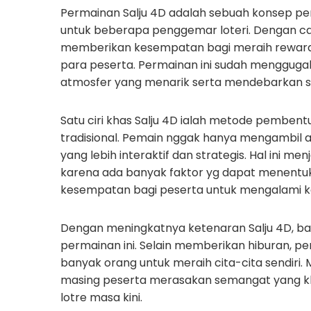
Permainan Salju 4D adalah sebuah konsep p
untuk beberapa penggemar loteri. Dengan c
memberikan kesempatan bagi meraih reward b
para peserta. Permainan ini sudah mengguga
atmosfer yang menarik serta mendebarkan sa
Satu ciri khas Salju 4D ialah metode pembe
tradisional. Pemain nggak hanya mengambil 
yang lebih interaktif dan strategis. Hal ini me
karena ada banyak faktor yg dapat menentuka
kesempatan bagi peserta untuk mengalami k
Dengan meningkatnya ketenaran Salju 4D, b
permainan ini. Selain memberikan hiburan, 
banyak orang untuk meraih cita-cita sendiri. M
masing peserta merasakan semangat yang kh
lotre masa kini.