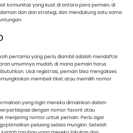
at komunitas yang kuat di antara para pemain, di
laman dan dan strategi, dan mendukung satu sama
untungan.
D
gkah pertama yang perlu diambil adalah mendaftar
ftaran umumnya mudah, di mana pemain harus
ibutuhkan. Usai registrasi, pemain bisa mengakses
ungkinkan membeli tiket atau memilih nomor
ermainan yang ingin mereka dimainkan dalam
berpartisipasi dengan nomor favorit atau
k menjaring nomor untuk pemain. Perlu agar
goptimalkan peluang sebisa mungkin. Setelah
jumlah taruhan yang mereka lakukan dan