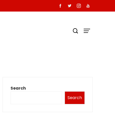
Search
Search