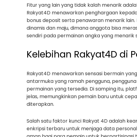
Fitur yang lain yang tidak kalah menarik adala
Rakyat4D menawarkan penghargaan kepada par
bonus deposit serta penawaran menarik lain.
dinamis dan maju, dimana anggota bisa merasa
sendiri pada permainan angka yang menarik 
Kelebihan Rakyat4D di 
Rakyat4D menawarkan sensasi bermain yang
antarmuka yang ramah pengguna, pengguna 
permainan yang tersedia. Di samping itu, pl
jelas, memungkinkan pemain baru untuk cepat
diterapkan.
Salah satu faktor kunci Rakyat 4D adalah ke
enkripsi terbaru untuk menjaga data personal
aman bagi para pemain untuk berpartisipasi 