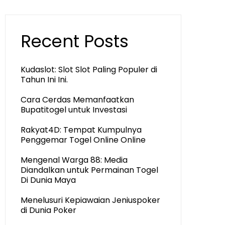
Recent Posts
Kudaslot: Slot Slot Paling Populer di
Tahun Ini Ini.
Cara Cerdas Memanfaatkan
Bupatitogel untuk Investasi
Rakyat4D: Tempat Kumpulnya
Penggemar Togel Online Online
Mengenal Warga 88: Media
Diandalkan untuk Permainan Togel
Di Dunia Maya
Menelusuri Kepiawaian Jeniuspoker
di Dunia Poker