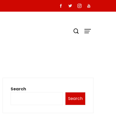
Search
Search