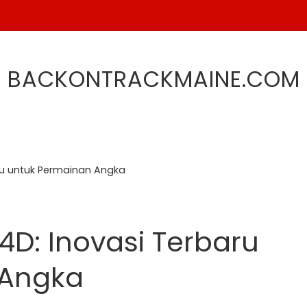
BACKONTRACKMAINE.COM
ru untuk Permainan Angka
D: Inovasi Terbaru
 Angka