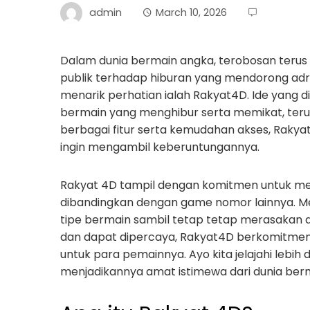
admin
March 10, 2026
Dalam dunia bermain angka, terobosan terus
publik terhadap hiburan yang mendorong adren
menarik perhatian ialah Rakyat4D. Ide yang
bermain yang menghibur serta memikat, ter
berbagai fitur serta kemudahan akses, Rakya
ingin mengambil keberuntungannya.
Rakyat 4D tampil dengan komitmen untuk me
dibandingkan dengan game nomor lainnya. Mel
tipe bermain sambil tetap tetap merasakan d
dan dapat dipercaya, Rakyat4D berkomitmen
untuk para pemainnya. Ayo kita jelajahi lebi
menjadikannya amat istimewa dari dunia berm