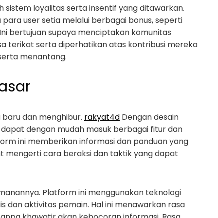
h sistem loyalitas serta insentif yang ditawarkan.
a user setia melalui berbagai bonus, seperti
 Ini bertujuan supaya menciptakan komunitas
 terikat serta diperhatikan atas kontribusi mereka
serta menantang.
Pasar
 baru dan menghibur.
rakyat4d
Dengan desain
dapat dengan mudah masuk berbagai fitur dan
atform ini memberikan informasi dan panduan yang
 mengerti cara beraksi dan taktik yang dapat
amanannya. Platform ini menggunakan teknologi
is dan aktivitas pemain. Hal ini menawarkan rasa
tanpa khawatir akan kebocoran informasi. Rasa