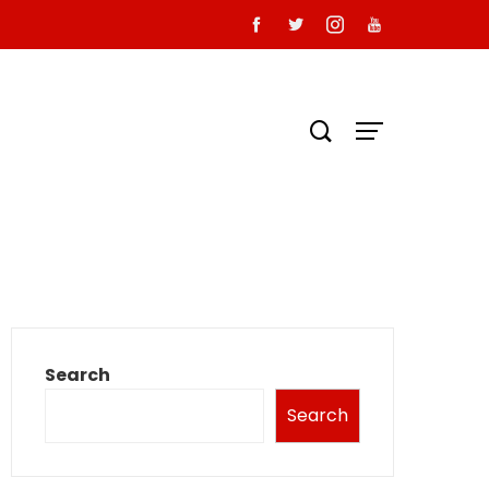
Search
Search