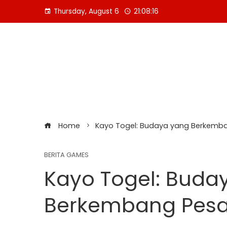
Skip
Thursday, August 6
21:08:17
to
content
Home
Kayo Togel: Budaya yang Berkembang
BERITA GAMES
Kayo Togel: Buda
Berkembang Pesat 