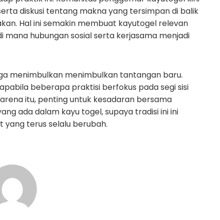
erta diskusi tentang makna yang tersimpan di balik
akan. Hal ini semakin membuat kayutogel relevan
i mana hubungan sosial serta kerjasama menjadi
 juga menimbulkan menimbulkan tantangan baru.
abila beberapa praktisi berfokus pada segi sisi
karena itu, penting untuk kesadaran bersama
ang ada dalam kayu togel, supaya tradisi ini ini
 yang terus selalu berubah.