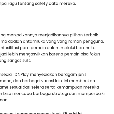
npa ragu tentang safety data mereka.
g menjadikannya menjadikannya pilihan terbaik
 utama adalah antarmuka yang yang ramah pengguna.
fasilitasi para pemain dalam melalui beraneka
jadi lebih mengasyikkan karena pemain bisa fokus
g sangat sulit.
tersedia. IDNPlay menyediakan beragam jenis
aha, dan berbagai variasi lain. Ini memberikan
ame sesuai dari selera serta kemampuan mereka
ain bisa mencoba berbagai strategi dan memperbaiki
nan.
pannya keamanan sangat kuat. Situs ini ini