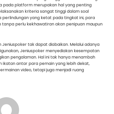
ya pada platform merupakan hal yang penting
laksanakan kriteria sangat tinggi dalam soal
perlindungan yang ketat pada tingkat ini, para
 tanpa perlu kekhawatiran akan penipuan maupun
h Jeniuspoker tak dapat diabaikan. Melalui adanya
 digunakan, Jeniuspoker menyediakan kesempatan
ikan pengalaman. Hal ini tak hanya menambah
ikatan antar para pemain yang lebih dekat,
 permainan video, tetapi juga menjadi ruang