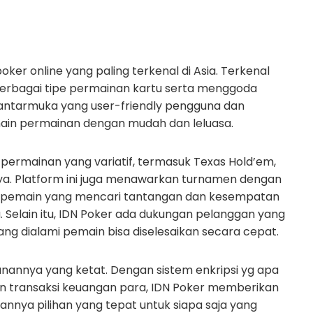
oker online yang paling terkenal di Asia. Terkenal
erbagai tipe permainan kartu serta menggoda
i antarmuka yang user-friendly pengguna dan
main permainan dengan mudah dan leluasa.
i permainan yang variatif, termasuk Texas Hold’em,
nya. Platform ini juga menawarkan turnamen dengan
k pemain yang mencari tantangan dan kesempatan
elain itu, IDN Poker ada dukungan pelanggan yang
ng dialami pemain bisa diselesaikan secara cepat.
nannya yang ketat. Dengan sistem enkripsi yg apa
dan transaksi keuangan para, IDN Poker memberikan
nnya pilihan yang tepat untuk siapa saja yang