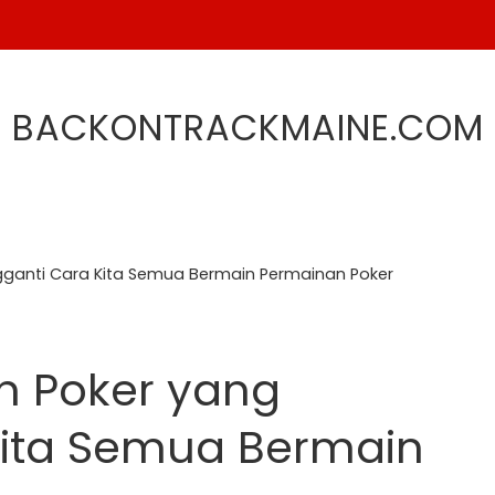
BACKONTRACKMAINE.COM
gganti Cara Kita Semua Bermain Permainan Poker
n Poker yang
Kita Semua Bermain