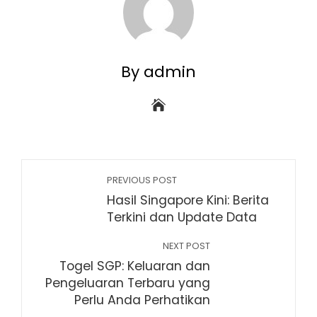
By admin
PREVIOUS POST
Hasil Singapore Kini: Berita
Terkini dan Update Data
NEXT POST
Togel SGP: Keluaran dan
Pengeluaran Terbaru yang
Perlu Anda Perhatikan