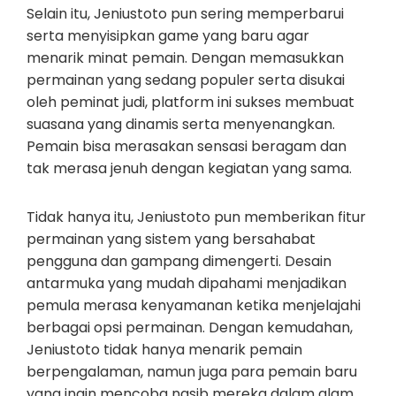
Selain itu, Jeniustoto pun sering memperbarui
serta menyisipkan game yang baru agar
menarik minat pemain. Dengan memasukkan
permainan yang sedang populer serta disukai
oleh peminat judi, platform ini sukses membuat
suasana yang dinamis serta menyenangkan.
Pemain bisa merasakan sensasi beragam dan
tak merasa jenuh dengan kegiatan yang sama.
Tidak hanya itu, Jeniustoto pun memberikan fitur
permainan yang sistem yang bersahabat
pengguna dan gampang dimengerti. Desain
antarmuka yang mudah dipahami menjadikan
pemula merasa kenyamanan ketika menjelajahi
berbagai opsi permainan. Dengan kemudahan,
Jeniustoto tidak hanya menarik pemain
berpengalaman, namun juga para pemain baru
yang ingin mencoba nasib mereka dalam alam