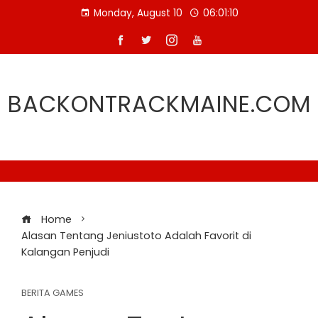
Skip
Monday, August 10
06:01:10
to
content
BACKONTRACKMAINE.COM
Home
Alasan Tentang Jeniustoto Adalah Favorit di
Kalangan Penjudi
BERITA GAMES