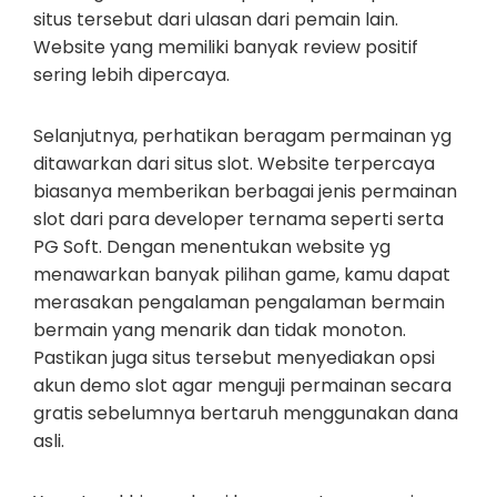
situs tersebut dari ulasan dari pemain lain.
Website yang memiliki banyak review positif
sering lebih dipercaya.
Selanjutnya, perhatikan beragam permainan yg
ditawarkan dari situs slot. Website terpercaya
biasanya memberikan berbagai jenis permainan
slot dari para developer ternama seperti serta
PG Soft. Dengan menentukan website yg
menawarkan banyak pilihan game, kamu dapat
merasakan pengalaman pengalaman bermain
bermain yang menarik dan tidak monoton.
Pastikan juga situs tersebut menyediakan opsi
akun demo slot agar menguji permainan secara
gratis sebelumnya bertaruh menggunakan dana
asli.