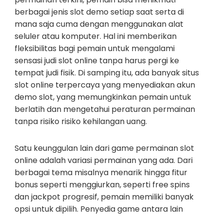
berbagai jenis slot demo setiap saat serta di
mana saja cuma dengan menggunakan alat
seluler atau komputer. Hal ini memberikan
fleksibilitas bagi pemain untuk mengalami
sensasi judi slot online tanpa harus pergi ke
tempat judi fisik. Di samping itu, ada banyak situs
slot online terpercaya yang menyediakan akun
demo slot, yang memungkinkan pemain untuk
berlatih dan mengetahui peraturan permainan
tanpa risiko risiko kehilangan uang.
Satu keunggulan lain dari game permainan slot
online adalah variasi permainan yang ada. Dari
berbagai tema misalnya menarik hingga fitur
bonus seperti menggiurkan, seperti free spins
dan jackpot progresif, pemain memiliki banyak
opsi untuk dipilih. Penyedia game antara lain