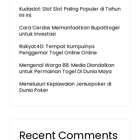
Kudaslot: Slot Slot Paling Populer di Tahun
Ini Ini.
Cara Cerdas Memanfaatkan Bupatitogel
untuk Investasi
Rakyat4D: Tempat Kumpulnya
Penggemar Togel Online Online
Mengenal Warga 88: Media Diandalkan
untuk Permainan Togel Di Dunia Maya
Menelusuri Kepiawaian Jeniuspoker di
Dunia Poker
Recent Comments