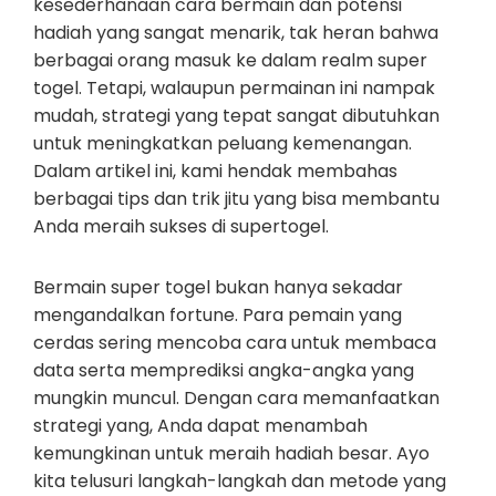
kesederhanaan cara bermain dan potensi
hadiah yang sangat menarik, tak heran bahwa
berbagai orang masuk ke dalam realm super
togel. Tetapi, walaupun permainan ini nampak
mudah, strategi yang tepat sangat dibutuhkan
untuk meningkatkan peluang kemenangan.
Dalam artikel ini, kami hendak membahas
berbagai tips dan trik jitu yang bisa membantu
Anda meraih sukses di supertogel.
Bermain super togel bukan hanya sekadar
mengandalkan fortune. Para pemain yang
cerdas sering mencoba cara untuk membaca
data serta memprediksi angka-angka yang
mungkin muncul. Dengan cara memanfaatkan
strategi yang, Anda dapat menambah
kemungkinan untuk meraih hadiah besar. Ayo
kita telusuri langkah-langkah dan metode yang