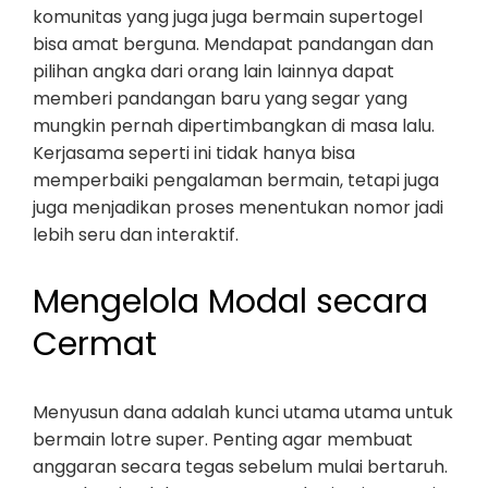
komunitas yang juga juga bermain supertogel
bisa amat berguna. Mendapat pandangan dan
pilihan angka dari orang lain lainnya dapat
memberi pandangan baru yang segar yang
mungkin pernah dipertimbangkan di masa lalu.
Kerjasama seperti ini tidak hanya bisa
memperbaiki pengalaman bermain, tetapi juga
juga menjadikan proses menentukan nomor jadi
lebih seru dan interaktif.
Mengelola Modal secara
Cermat
Menyusun dana adalah kunci utama utama untuk
bermain lotre super. Penting agar membuat
anggaran secara tegas sebelum mulai bertaruh.