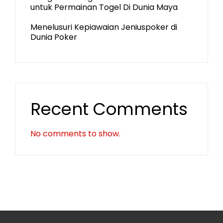
untuk Permainan Togel Di Dunia Maya
Menelusuri Kepiawaian Jeniuspoker di
Dunia Poker
Recent Comments
No comments to show.