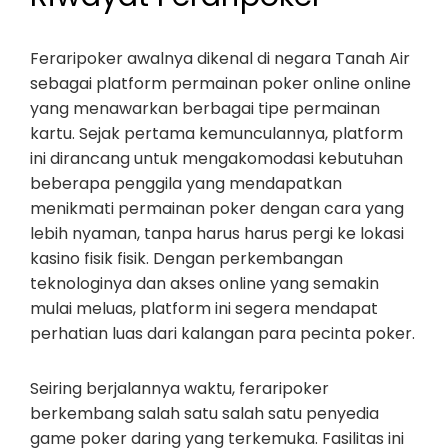
Feraripoker awalnya dikenal di negara Tanah Air
sebagai platform permainan poker online online
yang menawarkan berbagai tipe permainan
kartu. Sejak pertama kemunculannya, platform
ini dirancang untuk mengakomodasi kebutuhan
beberapa penggila yang mendapatkan
menikmati permainan poker dengan cara yang
lebih nyaman, tanpa harus harus pergi ke lokasi
kasino fisik fisik. Dengan perkembangan
teknologinya dan akses online yang semakin
mulai meluas, platform ini segera mendapat
perhatian luas dari kalangan para pecinta poker.
Seiring berjalannya waktu, feraripoker
berkembang salah satu salah satu penyedia
game poker daring yang terkemuka. Fasilitas ini