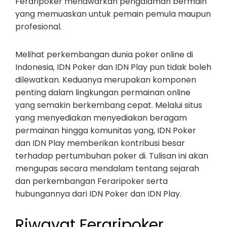
Feraripoker menawarkan pengalaman bermain
yang memuaskan untuk pemain pemula maupun
profesional.
Melihat perkembangan dunia poker online di
Indonesia, IDN Poker dan IDN Play pun tidak boleh
dilewatkan. Keduanya merupakan komponen
penting dalam lingkungan permainan online
yang semakin berkembang cepat. Melalui situs
yang menyediakan menyediakan beragam
permainan hingga komunitas yang, IDN Poker
dan IDN Play memberikan kontribusi besar
terhadap pertumbuhan poker di. Tulisan ini akan
mengupas secara mendalam tentang sejarah
dan perkembangan Feraripoker serta
hubungannya dari IDN Poker dan IDN Play.
Riwayat Feraripoker