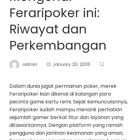
Feraripoker ini:
Riwayat dan
Perkembangan
admin
January 20, 2026
Dalam dunia jagat permainan poker, merek
Feraripoker kian dikenal di kalangan para
pecinta game kartu remi. Sejak kemunculannya,
Feraripoker sudah mampu menarik perhatian
sejumlah gamer berkat fitur dan layanan yang
ditawarkannya. Dengan platform yang ramah
pengguna dan jaminan keamanan yang aman,