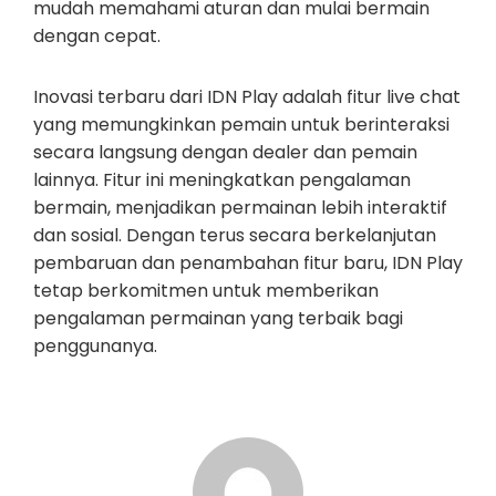
mudah memahami aturan dan mulai bermain
dengan cepat.
Inovasi terbaru dari IDN Play adalah fitur live chat
yang memungkinkan pemain untuk berinteraksi
secara langsung dengan dealer dan pemain
lainnya. Fitur ini meningkatkan pengalaman
bermain, menjadikan permainan lebih interaktif
dan sosial. Dengan terus secara berkelanjutan
pembaruan dan penambahan fitur baru, IDN Play
tetap berkomitmen untuk memberikan
pengalaman permainan yang terbaik bagi
penggunanya.