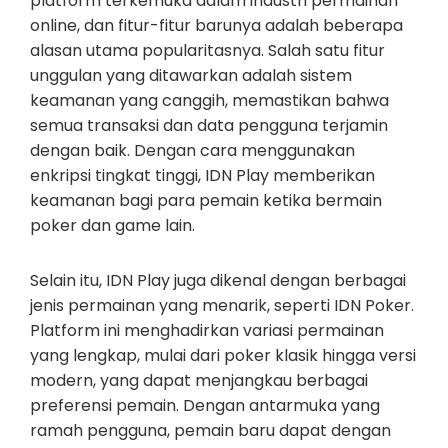
platform terkemuka dalam industri permainan
online, dan fitur-fitur barunya adalah beberapa
alasan utama popularitasnya. Salah satu fitur
unggulan yang ditawarkan adalah sistem
keamanan yang canggih, memastikan bahwa
semua transaksi dan data pengguna terjamin
dengan baik. Dengan cara menggunakan
enkripsi tingkat tinggi, IDN Play memberikan
keamanan bagi para pemain ketika bermain
poker dan game lain.
Selain itu, IDN Play juga dikenal dengan berbagai
jenis permainan yang menarik, seperti IDN Poker.
Platform ini menghadirkan variasi permainan
yang lengkap, mulai dari poker klasik hingga versi
modern, yang dapat menjangkau berbagai
preferensi pemain. Dengan antarmuka yang
ramah pengguna, pemain baru dapat dengan