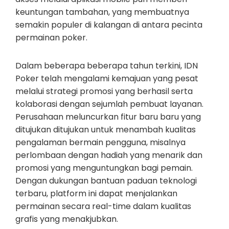
keuntungan tambahan, yang membuatnya
semakin populer di kalangan di antara pecinta
permainan poker.
Dalam beberapa beberapa tahun terkini, IDN
Poker telah mengalami kemajuan yang pesat
melalui strategi promosi yang berhasil serta
kolaborasi dengan sejumlah pembuat layanan.
Perusahaan meluncurkan fitur baru baru yang
ditujukan ditujukan untuk menambah kualitas
pengalaman bermain pengguna, misalnya
perlombaan dengan hadiah yang menarik dan
promosi yang menguntungkan bagi pemain.
Dengan dukungan bantuan paduan teknologi
terbaru, platform ini dapat menjalankan
permainan secara real-time dalam kualitas
grafis yang menakjubkan.