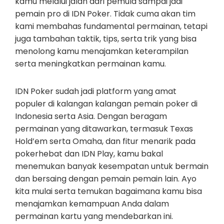
kamu melalui jalan dari pemula sampai jadi
pemain pro di IDN Poker. Tidak cuma akan tim
kami membahas fundamental permainan, tetapi
juga tambahan taktik, tips, serta trik yang bisa
menolong kamu menajamkan keterampilan
serta meningkatkan permainan kamu.
IDN Poker sudah jadi platform yang amat
populer di kalangan kalangan pemain poker di
Indonesia serta Asia. Dengan beragam
permainan yang ditawarkan, termasuk Texas
Hold’em serta Omaha, dan fitur menarik pada
pokerhebat dan IDN Play, kamu bakal
menemukan banyak kesempatan untuk bermain
dan bersaing dengan pemain pemain lain. Ayo
kita mulai serta temukan bagaimana kamu bisa
menajamkan kemampuan Anda dalam
permainan kartu yang mendebarkan ini.