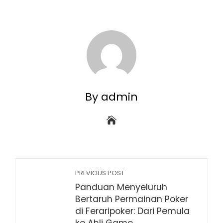
By admin
PREVIOUS POST
Panduan Menyeluruh
Bertaruh Permainan Poker
di Feraripoker: Dari Pemula