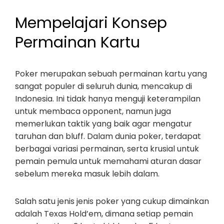
Mempelajari Konsep
Permainan Kartu
Poker merupakan sebuah permainan kartu yang
sangat populer di seluruh dunia, mencakup di
Indonesia. Ini tidak hanya menguji keterampilan
untuk membaca opponent, namun juga
memerlukan taktik yang baik agar mengatur
taruhan dan bluff. Dalam dunia poker, terdapat
berbagai variasi permainan, serta krusial untuk
pemain pemula untuk memahami aturan dasar
sebelum mereka masuk lebih dalam.
Salah satu jenis jenis poker yang cukup dimainkan
adalah Texas Hold’em, dimana setiap pemain