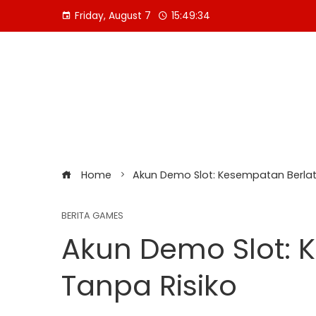
Skip
Friday, August 7
15:49:35
to
content
Home
Akun Demo Slot: Kesempatan Berlat
BERITA GAMES
Akun Demo Slot: 
Tanpa Risiko