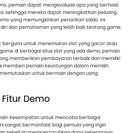
 demo, pemain dapat mengevaluasi apa yang berhasil
a, sehingga mereka dapat meningkatkan peluang
demo yang memungkinkan penarikan saldo. Ini
ri dan pemahaman yang lebih baik tentang game.
t berguna untuk menemukan slot yang gacor atau
me di berbagai situs slot yang ada demo, pemain
ang memberikan pembayaran terbaik dan memiliki
 Ini memberi pemain keuntungan dalam memilih
a memutuskan untuk bermain dengan uang
n Fitur Demo
emain kesempatan untuk mencoba berbagai
ni sangat bermanfaat bagi pemula yang ingin
main sebelum mempertaruhkan dana sebenarnya.