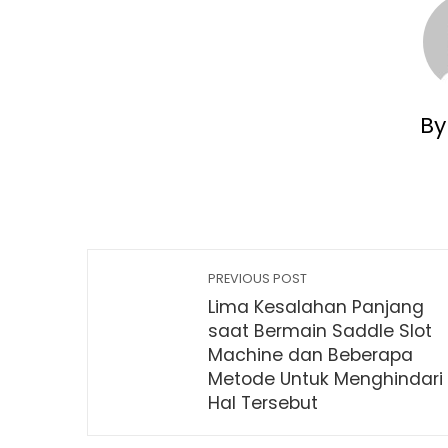
By
PREVIOUS POST
Lima Kesalahan Panjang
saat Bermain Saddle Slot
Machine dan Beberapa
Metode Untuk Menghindari
Hal Tersebut