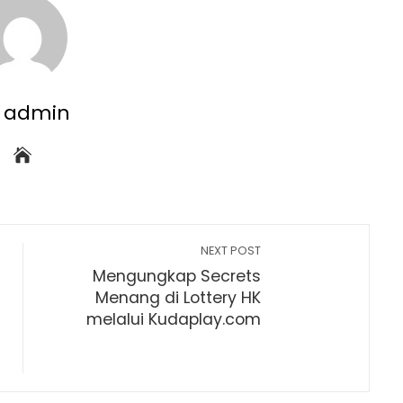
 admin
NEXT POST
Mengungkap Secrets
Menang di Lottery HK
melalui Kudaplay.com