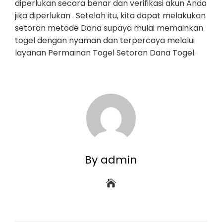
diperlukan secara benar dan verifikasi akun Anda
jika diperlukan . Setelah itu, kita dapat melakukan
setoran metode Dana supaya mulai memainkan
togel dengan nyaman dan terpercaya melalui
layanan Permainan Togel Setoran Dana Togel.
By admin