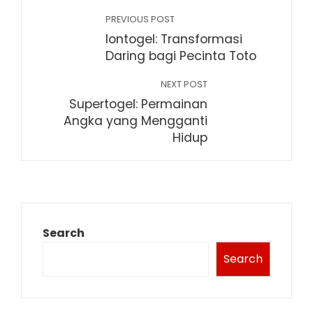
PREVIOUS POST
Iontogel: Transformasi
Daring bagi Pecinta Toto
NEXT POST
Supertogel: Permainan
Angka yang Mengganti
Hidup
Search
Search