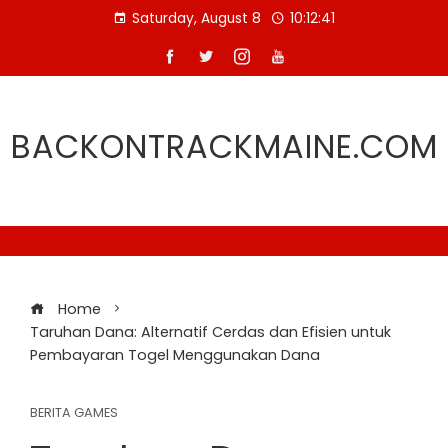
Skip
Saturday, August 8
10:12:41
to
content
BACKONTRACKMAINE.COM
Home
Taruhan Dana: Alternatif Cerdas dan Efisien untuk
Pembayaran Togel Menggunakan Dana
BERITA GAMES