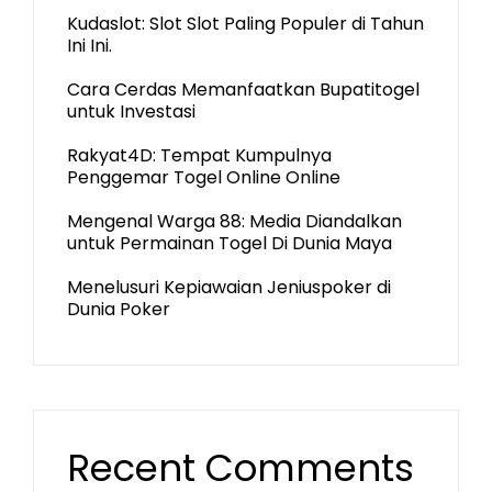
Kudaslot: Slot Slot Paling Populer di Tahun
Ini Ini.
Cara Cerdas Memanfaatkan Bupatitogel
untuk Investasi
Rakyat4D: Tempat Kumpulnya
Penggemar Togel Online Online
Mengenal Warga 88: Media Diandalkan
untuk Permainan Togel Di Dunia Maya
Menelusuri Kepiawaian Jeniuspoker di
Dunia Poker
Recent Comments