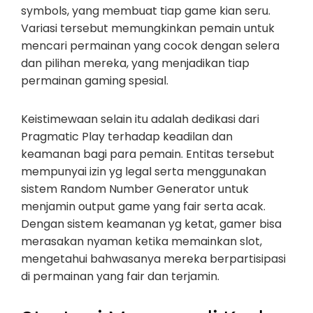
symbols, yang membuat tiap game kian seru.
Variasi tersebut memungkinkan pemain untuk
mencari permainan yang cocok dengan selera
dan pilihan mereka, yang menjadikan tiap
permainan gaming spesial.
Keistimewaan selain itu adalah dedikasi dari
Pragmatic Play terhadap keadilan dan
keamanan bagi para pemain. Entitas tersebut
mempunyai izin yg legal serta menggunakan
sistem Random Number Generator untuk
menjamin output game yang fair serta acak.
Dengan sistem keamanan yg ketat, gamer bisa
merasakan nyaman ketika memainkan slot,
mengetahui bahwasanya mereka berpartisipasi
di permainan yang fair dan terjamin.