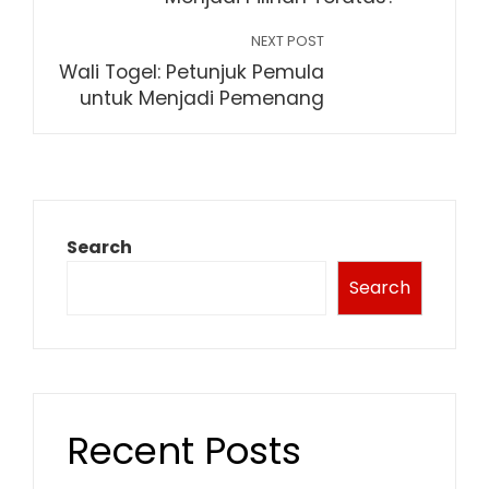
NEXT POST
Wali Togel: Petunjuk Pemula
untuk Menjadi Pemenang
Search
Search
Recent Posts