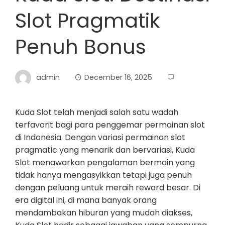
Slot Pragmatik
Penuh Bonus
admin
December 16, 2025
Kuda Slot telah menjadi salah satu wadah
terfavorit bagi para penggemar permainan slot
di Indonesia. Dengan variasi permainan slot
pragmatic yang menarik dan bervariasi, Kuda
Slot menawarkan pengalaman bermain yang
tidak hanya mengasyikkan tetapi juga penuh
dengan peluang untuk meraih reward besar. Di
era digital ini, di mana banyak orang
mendambakan hiburan yang mudah diakses,