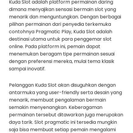
Kuda Slot adalah platform permainan daring
dimana menyajikan sensasi bermain slot yang
menarik dan menguntungkan. Dengan berbagai
pilihan permainan dari penyedia terkemuka
contohnya Pragmatic Play, Kuda Slot adalah
destinasi utama untuk para penggemar slot
online. Pada platform ini, pemain dapat
menemukan beragam tipe permainan sesuai
dengan preferensi mereka, mulai tema klasik
sampai inovatif.
Pelanggan Kuda Slot akan disuguhkan dengan
antarmuka yang user-friendly serta desain yang
menarik, membuat pengalaman bermain
semakin menyenangkan. Keberagaman
permainan tersebut ditawarkan juga merupakan
daya tarik. Slot pragmatic ini tersedia mungkin
saja bisa membuat setiap pemain mengalami