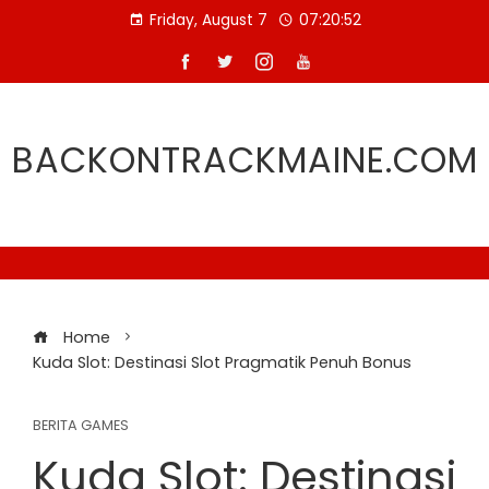
Skip
Friday, August 7
07:20:52
to
content
BACKONTRACKMAINE.COM
Home
Kuda Slot: Destinasi Slot Pragmatik Penuh Bonus
BERITA GAMES
Kuda Slot: Destinasi