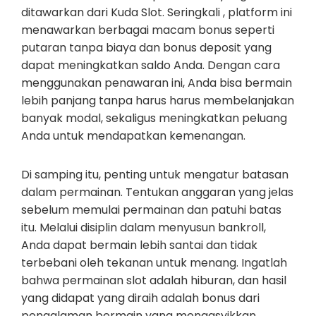
ditawarkan dari Kuda Slot. Seringkali , platform ini
menawarkan berbagai macam bonus seperti
putaran tanpa biaya dan bonus deposit yang
dapat meningkatkan saldo Anda. Dengan cara
menggunakan penawaran ini, Anda bisa bermain
lebih panjang tanpa harus harus membelanjakan
banyak modal, sekaligus meningkatkan peluang
Anda untuk mendapatkan kemenangan.
Di samping itu, penting untuk mengatur batasan
dalam permainan. Tentukan anggaran yang jelas
sebelum memulai permainan dan patuhi batas
itu. Melalui disiplin dalam menyusun bankroll,
Anda dapat bermain lebih santai dan tidak
terbebani oleh tekanan untuk menang. Ingatlah
bahwa permainan slot adalah hiburan, dan hasil
yang didapat yang diraih adalah bonus dari
pengalaman bermain yang mengasyikkan.