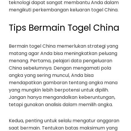
teknologi dapat sangat membantu Anda dalam
mengikuti perkembangan keluaran togel China.
Tips Bermain Togel China
Bermain togel China memerlukan strategi yang
matang agar Anda bisa meningkatkan peluang
menang. Pertama, pelajari data pengeluaran
China sebelumnya. Dengan mengamati pola
angka yang sering muncul, Anda bisa
mendapatkan gambaran tentang angka mana
yang mungkin lebih berpotensi untuk dipilih.
Jangan hanya mengandalkan keberuntungan,
tetapi gunakan analisis dalam memilih angka.
Kedua, penting untuk selalu mengatur anggaran
saat bermain. Tentukan batas maksimum yang