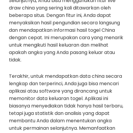
Selanjutnya, Anda bisa menggunakan fitur live
draw china yang sering kali ditawarkan oleh
beberapa situs. Dengan fitur ini, Anda dapat
menyaksikan hasil pengundian secara langsung
dan mendapatkan informasi hasil togel China
dengan cepat. Ini merupakan cara yang menarik
untuk mengikuti hasil keluaran dan melihat
apakah angka yang Anda pasang keluar atau
tidak.
Terakhir, untuk mendapatkan data china secara
lengkap dan terperinci, Anda juga bisa mencari
aplikasi atau software yang dirancang untuk
memonitor data keluaran togel. Aplikasi ini
biasanya menyediakan tidak hanya hasil terbaru,
tetapi juga statistik dan analisis yang dapat
membantu Anda dalam menentukan angka
untuk permainan selanjutnya. Memanfaatkan