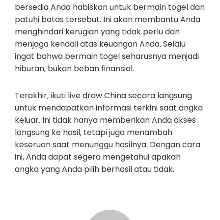
bersedia Anda habiskan untuk bermain togel dan
patuhi batas tersebut. Ini akan membantu Anda
menghindari kerugian yang tidak perlu dan
menjaga kendali atas keuangan Anda. Selalu
ingat bahwa bermain togel seharusnya menjadi
hiburan, bukan beban finansial.
Terakhir, ikuti live draw China secara langsung
untuk mendapatkan informasi terkini saat angka
keluar. Ini tidak hanya memberikan Anda akses
langsung ke hasil, tetapi juga menambah
keseruan saat menunggu hasilnya. Dengan cara
ini, Anda dapat segera mengetahui apakah
angka yang Anda pilih berhasil atau tidak.