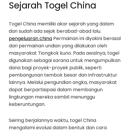
Sejarah Togel China
Togel China memiliki akar sejarah yang dalam
dan sudah ada sejak berabad-abad lalu.
pengeluaran china
Permainan ini diyakini berasal
dari permainan undian yang dilakukan oleh
masyarakat Tiongkok kuno. Pada awalnya, togel
digunakan sebagai sarana untuk mengumpulkan
dana bagi proyek-proyek publik, seperti
pembangunan tembok besar dan infrastruktur
lainnya. Melalui pengundian angka, masyarakat
dapat berpartisipasi dalam membangun
lingkungan mereka sambil menunggu
keberuntungan.
Seiring berjalannya waktu, togel China
mengalami evolusi dalam bentuk dan cara