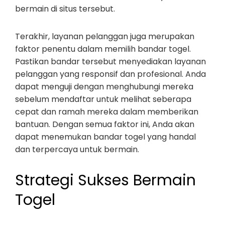
bermain di situs tersebut.
Terakhir, layanan pelanggan juga merupakan
faktor penentu dalam memilih bandar togel.
Pastikan bandar tersebut menyediakan layanan
pelanggan yang responsif dan profesional. Anda
dapat menguji dengan menghubungi mereka
sebelum mendaftar untuk melihat seberapa
cepat dan ramah mereka dalam memberikan
bantuan. Dengan semua faktor ini, Anda akan
dapat menemukan bandar togel yang handal
dan terpercaya untuk bermain.
Strategi Sukses Bermain
Togel