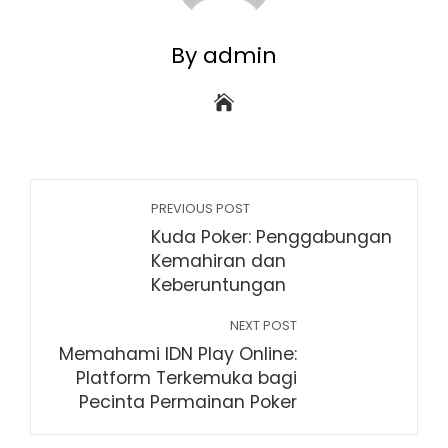
By admin
PREVIOUS POST
Kuda Poker: Penggabungan
Kemahiran dan
Keberuntungan
NEXT POST
Memahami IDN Play Online:
Platform Terkemuka bagi
Pecinta Permainan Poker