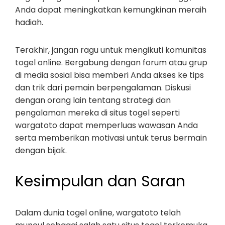
Anda dapat meningkatkan kemungkinan meraih
hadiah.
Terakhir, jangan ragu untuk mengikuti komunitas
togel online. Bergabung dengan forum atau grup
di media sosial bisa memberi Anda akses ke tips
dan trik dari pemain berpengalaman. Diskusi
dengan orang lain tentang strategi dan
pengalaman mereka di situs togel seperti
wargatoto dapat memperluas wawasan Anda
serta memberikan motivasi untuk terus bermain
dengan bijak.
Kesimpulan dan Saran
Dalam dunia togel online, wargatoto telah