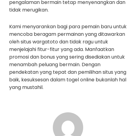
pengalaman bermain tetap menyenangkan dan
tidak merugikan.
Kami menyarankan bagi para pemain baru untuk
mencoba beragam permainan yang ditawarkan
oleh situs wargatoto dan tidak ragu untuk
menjelajahi fitur-fitur yang ada. Manfaatkan
promosi dan bonus yang sering disediakan untuk
menambah peluang bermain. Dengan
pendekatan yang tepat dan pemilihan situs yang
baik, kesuksesan dalam togel online bukanlah hal
yang mustahil.