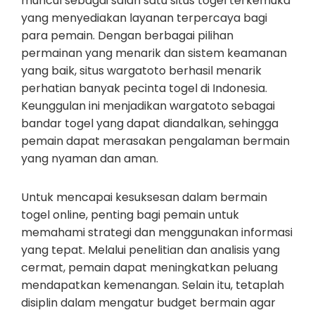
muncul sebagai salah satu situs togel terkemuka
yang menyediakan layanan terpercaya bagi
para pemain. Dengan berbagai pilihan
permainan yang menarik dan sistem keamanan
yang baik, situs wargatoto berhasil menarik
perhatian banyak pecinta togel di Indonesia.
Keunggulan ini menjadikan wargatoto sebagai
bandar togel yang dapat diandalkan, sehingga
pemain dapat merasakan pengalaman bermain
yang nyaman dan aman.
Untuk mencapai kesuksesan dalam bermain
togel online, penting bagi pemain untuk
memahami strategi dan menggunakan informasi
yang tepat. Melalui penelitian dan analisis yang
cermat, pemain dapat meningkatkan peluang
mendapatkan kemenangan. Selain itu, tetaplah
disiplin dalam mengatur budget bermain agar