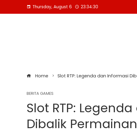
Skip
Thursday, August 6
23:34:31
to
content
Home
Slot RTP: Legenda dan Informasi Dib
BERITA GAMES
Slot RTP: Legenda
Dibalik Permainan