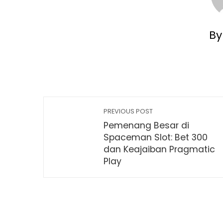
By
PREVIOUS POST
Pemenang Besar di
Spaceman Slot: Bet 300
dan Keajaiban Pragmatic
Play