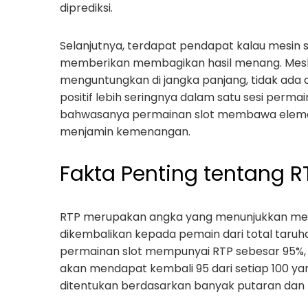
diprediksi.
Selanjutnya, terdapat pendapat kalau mesin sl
memberikan membagikan hasil menang. Meski
menguntungkan di jangka panjang, tidak ada a
positif lebih seringnya dalam satu sesi per
bahwasanya permainan slot membawa elemen
menjamin kemenangan.
Fakta Penting tentang RT
RTP merupakan angka yang menunjukkan me
dikembalikan kepada pemain dari total taruha
permainan slot mempunyai RTP sebesar 95%, 
akan mendapat kembali 95 dari setiap 100 yan
ditentukan berdasarkan banyak putaran dan 