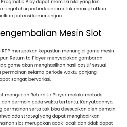
 Pragmatic Play dapat memiliki nilai yang lain
s mengetahui perbedaan ini untuk meningkatkan
lkan potensi kemenangan.
Pengembalian Mesin Slot
ka RTP merupakan kepastian menang di game mesin
kipun Return to Player menyediakan gambaran
iap game akan menghasilkan hasil positif sesuai
ta permainan selama periode waktu panjang,
apat sangat bervariasi.
at mengubah Return to Player melalui metode
fik dan bermain pada waktu tertentu. Kenyataannya,
 permainan serta tak bisa disesuaikan oleh pemain.
bahwa ada strategi yang dapat menghadirkan
mainan slot merupakan acak-acak dan tidak dapat