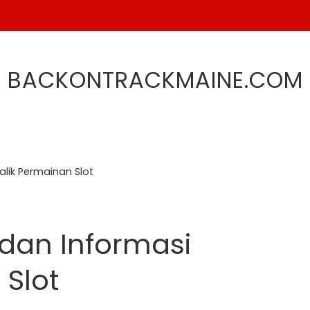
BACKONTRACKMAINE.COM
alik Permainan Slot
 dan Informasi
 Slot