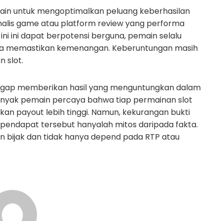
emain untuk mengoptimalkan peluang keberhasilan
analis game atau platform review yang performa
ni ini dapat berpotensi berguna, pemain selalu
isa memastikan kemenangan. Keberuntungan masih
 slot.
ianggap memberikan hasil yang menguntungkan dalam
anyak pemain percaya bahwa tiap permainan slot
n payout lebih tinggi. Namun, kekurangan bukti
 pendapat tersebut hanyalah mitos daripada fakta.
an bijak dan tidak hanya depend pada RTP atau