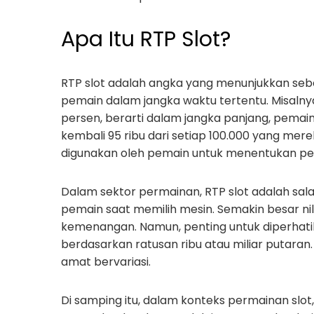
Apa Itu RTP Slot?
RTP slot adalah angka yang menunjukkan se
pemain dalam jangka waktu tertentu. Misalnya
persen, berarti dalam jangka panjang, pem
kembali 95 ribu dari setiap 100.000 yang mere
digunakan oleh pemain untuk menentukan pe
Dalam sektor permainan, RTP slot adalah sal
pemain saat memilih mesin. Semakin besar ni
kemenangan. Namun, penting untuk diperhati
berdasarkan ratusan ribu atau miliar putaran.
amat bervariasi.
Di samping itu, dalam konteks permainan slot