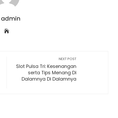
 admin
NEXT POST
Slot Pulsa Tri: Kesenangan
serta Tips Menang Di
Dalamnya Di Dalamnya