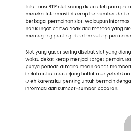
Informasi RTP slot sering dicari oleh para p
mereka. Informasi ini kerap bersumber dari 
berbagai permainan slot. Walaupun informasi i
harus ingat bahwa tidak ada metode yang b
memegang penting di dalam setiap permainan
Slot yang gacor sering disebut slot yang d
waktu dekat kerap menjadi target pemain. B
punya periode di mana mesin dapat memberika
ilmiah untuk menunjang hal ini, menyebabkan
Oleh karena itu, penting untuk bermain deng
informasi dari sumber-sumber bocoran.