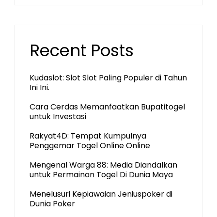
Recent Posts
Kudaslot: Slot Slot Paling Populer di Tahun
Ini Ini.
Cara Cerdas Memanfaatkan Bupatitogel
untuk Investasi
Rakyat4D: Tempat Kumpulnya
Penggemar Togel Online Online
Mengenal Warga 88: Media Diandalkan
untuk Permainan Togel Di Dunia Maya
Menelusuri Kepiawaian Jeniuspoker di
Dunia Poker