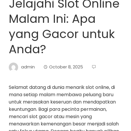
Jelajahi Slot Online
Malam Ini: Apa
yang Gacor untuk
Anda?
admin
October 8, 2025
Selamat datang di dunia menarik slot online, di
mana setiap malam membawa peluang baru
untuk merasakan keseruan dan mendapatkan
keuntungan. Bagi para pecinta permainan,
mencari slot gacor atau mesin yang
menawarkan kemenangan besar menjadi salah