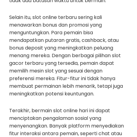
tidak ada batasan waktu untuk bermain.
Selain itu, slot online terbaru sering kali
menawarkan bonus dan promosi yang
menguntungkan. Para pemain bisa
mendapatkan putaran gratis, cashback, atau
bonus deposit yang meningkatkan peluang
menang mereka. Dengan berbagai pilihan slot
gacor terbaru yang tersedia, pemain dapat
memilih mesin slot yang sesuai dengan
preferensi mereka. Fitur-fitur ini tidak hanya
membuat permainan lebih menarik, tetapi juga
meningkatkan potensi keuntungan.
Terakhir, bermain slot online hari ini dapat
menciptakan pengalaman sosial yang
menyenangkan. Banyak platform menyediakan
fitur interaksi antara pemain, seperti chat atau