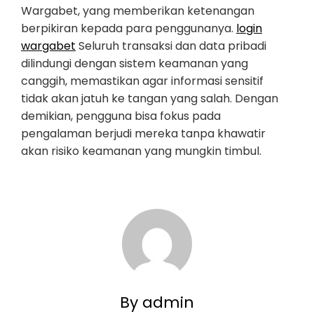
Wargabet, yang memberikan ketenangan
berpikiran kepada para penggunanya.
login
wargabet
Seluruh transaksi dan data pribadi
dilindungi dengan sistem keamanan yang
canggih, memastikan agar informasi sensitif
tidak akan jatuh ke tangan yang salah. Dengan
demikian, pengguna bisa fokus pada
pengalaman berjudi mereka tanpa khawatir
akan risiko keamanan yang mungkin timbul.
By admin