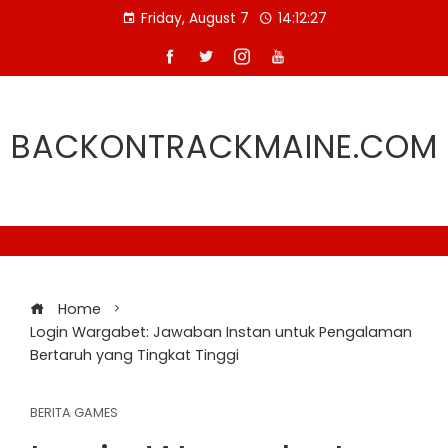
Skip
Friday, August 7
14:12:28
to
content
BACKONTRACKMAINE.COM
Home
Login Wargabet: Jawaban Instan untuk Pengalaman
Bertaruh yang Tingkat Tinggi
BERITA GAMES