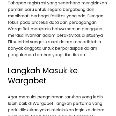
Tahapan registrasi yang sederhana mengizinkan
pemain baru untuk segera bergabung dan
menikmati berbagai fasilitas yang ada. Dengan
fokus pada proteksi data dan perdagangan,
Warga Bet menjamin bahwa semua pengguna
merasa nyaman dalam beraktivitas di situsnya.
Fitur inti ini sangat krusial dalam menarik lebih
banyak anggota untuk berpartisipasi dalam
pengalaman taruhan yang disediakan.
Langkah Masuk ke
Wargabet
Agar memulai pengalaman taruhan yang lebih
lebih baik di Wargabet, langkah pertama yang
perlu dilakukan yakni melakukan login ke dalam