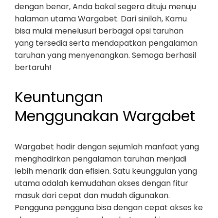
dengan benar, Anda bakal segera dituju menuju
halaman utama Wargabet. Dari sinilah, Kamu
bisa mulai menelusuri berbagai opsi taruhan
yang tersedia serta mendapatkan pengalaman
taruhan yang menyenangkan. Semoga berhasil
bertaruh!
Keuntungan
Menggunakan Wargabet
Wargabet hadir dengan sejumlah manfaat yang
menghadirkan pengalaman taruhan menjadi
lebih menarik dan efisien. Satu keunggulan yang
utama adalah kemudahan akses dengan fitur
masuk dari cepat dan mudah digunakan.
Pengguna pengguna bisa dengan cepat akses ke