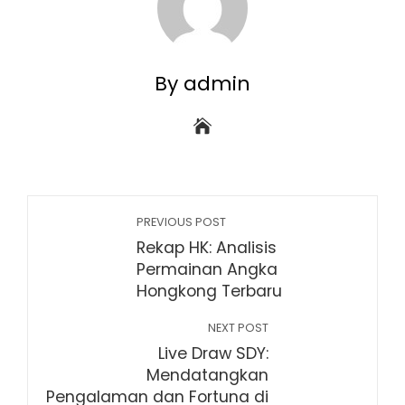
By admin
PREVIOUS POST
Rekap HK: Analisis
Permainan Angka
Hongkong Terbaru
NEXT POST
Live Draw SDY:
Mendatangkan
Pengalaman dan Fortuna di