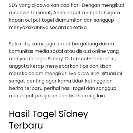
SDY yang dijadwalkan tiap hari. Dengan mengikuti
rundown tersebut, Anda dapat mengetahui jam
kapan output togel diumumkan dan sanggup
menyaksikannya secara seketika.
Selain itu, kamu juga dapat bergabung dalam
komunitas media sosial atau diskusi online yang
menyoroti togel Sidney. Di tempat-tempat ini,
anggota kerap menyebarkan tips dan kisah
mereka dalam mengikuti live draw SDY. Situasi ini
sangat penting agar kamu tidak ketinggalan
berita terbaru perihal hasil togel dan sanggup
mendapat pelajaran dari kisah orang lain.
Hasil Togel Sidney
Terbaru