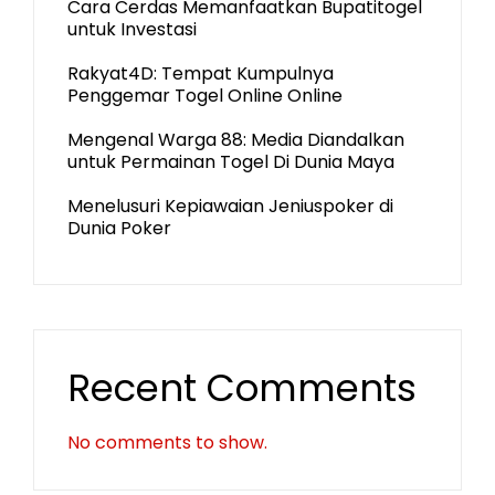
Cara Cerdas Memanfaatkan Bupatitogel
untuk Investasi
Rakyat4D: Tempat Kumpulnya
Penggemar Togel Online Online
Mengenal Warga 88: Media Diandalkan
untuk Permainan Togel Di Dunia Maya
Menelusuri Kepiawaian Jeniuspoker di
Dunia Poker
Recent Comments
No comments to show.