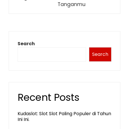
Tanganmu
Search
Search
Recent Posts
Kudaslot: Slot Slot Paling Populer di Tahun
Ini Ini.