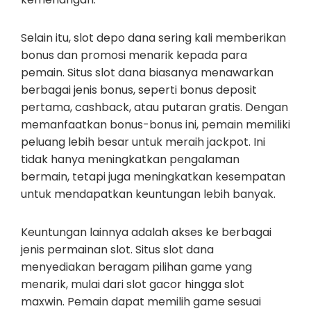
Selain itu, slot depo dana sering kali memberikan
bonus dan promosi menarik kepada para
pemain. Situs slot dana biasanya menawarkan
berbagai jenis bonus, seperti bonus deposit
pertama, cashback, atau putaran gratis. Dengan
memanfaatkan bonus-bonus ini, pemain memiliki
peluang lebih besar untuk meraih jackpot. Ini
tidak hanya meningkatkan pengalaman
bermain, tetapi juga meningkatkan kesempatan
untuk mendapatkan keuntungan lebih banyak.
Keuntungan lainnya adalah akses ke berbagai
jenis permainan slot. Situs slot dana
menyediakan beragam pilihan game yang
menarik, mulai dari slot gacor hingga slot
maxwin. Pemain dapat memilih game sesuai