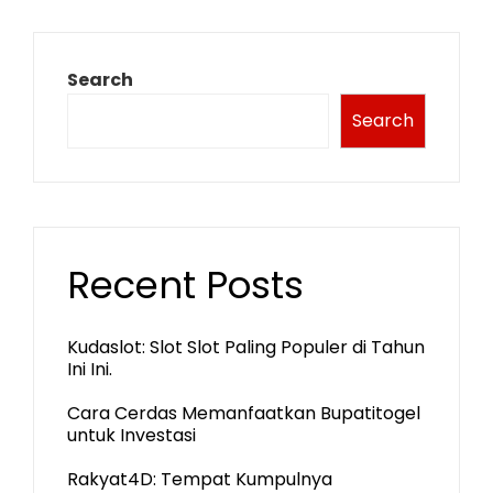
Search
Search
Recent Posts
Kudaslot: Slot Slot Paling Populer di Tahun
Ini Ini.
Cara Cerdas Memanfaatkan Bupatitogel
untuk Investasi
Rakyat4D: Tempat Kumpulnya