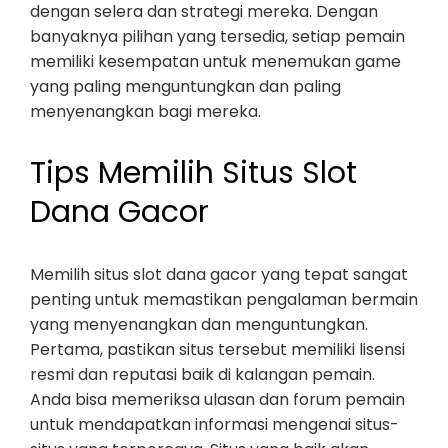
dengan selera dan strategi mereka. Dengan
banyaknya pilihan yang tersedia, setiap pemain
memiliki kesempatan untuk menemukan game
yang paling menguntungkan dan paling
menyenangkan bagi mereka.
Tips Memilih Situs Slot
Dana Gacor
Memilih situs slot dana gacor yang tepat sangat
penting untuk memastikan pengalaman bermain
yang menyenangkan dan menguntungkan.
Pertama, pastikan situs tersebut memiliki lisensi
resmi dan reputasi baik di kalangan pemain.
Anda bisa memeriksa ulasan dan forum pemain
untuk mendapatkan informasi mengenai situs-