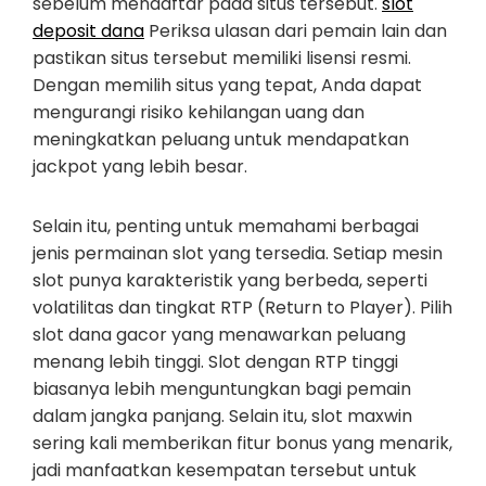
sebelum mendaftar pada situs tersebut.
slot
deposit dana
Periksa ulasan dari pemain lain dan
pastikan situs tersebut memiliki lisensi resmi.
Dengan memilih situs yang tepat, Anda dapat
mengurangi risiko kehilangan uang dan
meningkatkan peluang untuk mendapatkan
jackpot yang lebih besar.
Selain itu, penting untuk memahami berbagai
jenis permainan slot yang tersedia. Setiap mesin
slot punya karakteristik yang berbeda, seperti
volatilitas dan tingkat RTP (Return to Player). Pilih
slot dana gacor yang menawarkan peluang
menang lebih tinggi. Slot dengan RTP tinggi
biasanya lebih menguntungkan bagi pemain
dalam jangka panjang. Selain itu, slot maxwin
sering kali memberikan fitur bonus yang menarik,
jadi manfaatkan kesempatan tersebut untuk