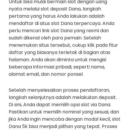
Untuk bisa mulai bermain slot dengan uang
nyata melalui slot deposit Dana, langkah
pertama yang harus Anda lakukan adalah
mendaftar di situs slot Dana terpercaya. Anda
perlu mencari link slot Dana yang resmi dan
sudah dikenal oleh para pemain. Setelah
menemukan situs tersebut, cukup klik pada fitur
daftar yang biasanya terletak di bagian atas
halaman. Anda akan diminta untuk mengisi
beberapa informasi pribadi, seperti nama,
alamat email, dan nomor ponsel.
Setelah menyelesaikan proses pendaftaran,
langkah selanjutnya adalah melakukan deposit.
Di sini, Anda dapat memilih opsi slot via Dana.
Pastikan untuk memilih nominal yang sesuai, dan
jika Anda ingin mencoba dengan modal kecil, slot
Dana 5k bisa menjadi pilihan yang tepat. Proses