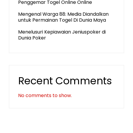
Penggemar Togel Online Online
Mengenal Warga 88: Media Diandalkan
untuk Permainan Togel Di Dunia Maya
Menelusuri Kepiawaian Jeniuspoker di
Dunia Poker
Recent Comments
No comments to show.