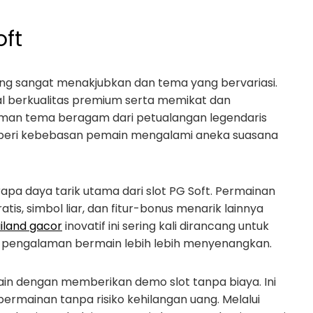
oft
yang sangat menakjubkan dan tema yang bervariasi.
 berkualitas premium serta memikat dan
man tema beragam dari petualangan legendaris
mberi kebebasan pemain mengalami aneka suasana
rapa daya tarik utama dari slot PG Soft. Permainan
atis, simbol liar, dan fitur-bonus menarik lainnya
ailand gacor
inovatif ini sering kali dirancang untuk
pengalaman bermain lebih lebih menyenangkan.
ain dengan memberikan demo slot tanpa biaya. Ini
rmainan tanpa risiko kehilangan uang. Melalui