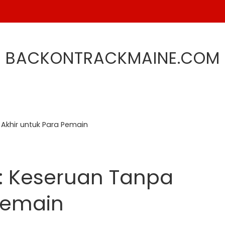
BACKONTRACKMAINE.COM
Akhir untuk Para Pemain
t: Keseruan Tanpa
Pemain