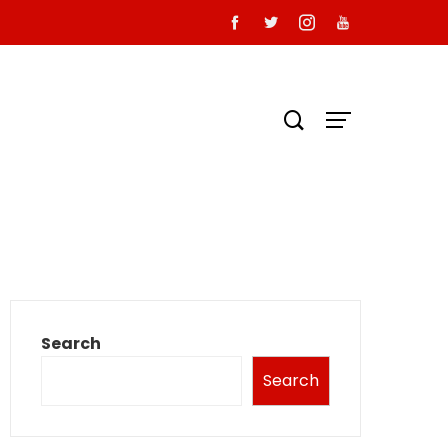
Search
Search