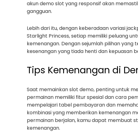
akun demo slot yang responsif akan memasti
gangguan.
Lebih dari itu, dengan keberadaan variasi ja
Starlight Princess, setiap memiliki peluang 
kemenangan. Dengan sejumlah pilihan yang t
kesenangan yang tiada henti dan kepuasan ba
Tips Kemenangan di De
Saat memainkan slot demo, penting untuk m
permainan memiliki fitur spesial dan cara p
mempelajari tabel pembayaran dan memaham
kombinasi yang memberikan kemenangan ma
permainan berjalan, kamu dapat membuat str
kemenangan.