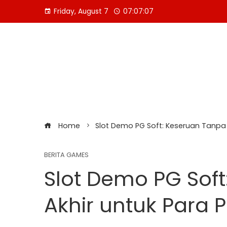
Skip
Friday, August 7
07:07:07
to
content
Home
Slot Demo PG Soft: Keseruan Tanpa 
BERITA GAMES
Slot Demo PG Sof
Akhir untuk Para 