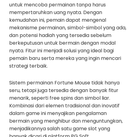
untuk mencoba permainan tanpa harus
mempertaruhkan uang nyata. Dengan
kemudahan ini, pemain dapat mengenal
mekanisme permainan, simbol-simbol yang ada,
dan potensi hadiah yang tersedia sebelum
berkeputusan untuk bermain dengan modal
nyata. Fitur ini menjadi solusi yang ideal bagi
pemain baru serta mereka yang ingin mencari
strategi terbaik.
Sistem permainan Fortune Mouse tidak hanya
seru, tetapi juga tersedia dengan banyak fitur
menarik, seperti free spins dan simbol liar.
Kombinasi dari elemen tradisional dan inovatif
dalam game ini menyajikan pengalaman
bermain yang menghibur dan menguntungkan,
menjadikannya salah satu game slot yang
banyak dicari di platform PG Soft.