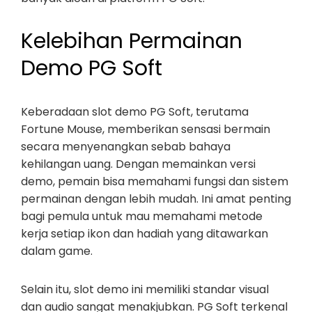
Kelebihan Permainan
Demo PG Soft
Keberadaan slot demo PG Soft, terutama
Fortune Mouse, memberikan sensasi bermain
secara menyenangkan sebab bahaya
kehilangan uang. Dengan memainkan versi
demo, pemain bisa memahami fungsi dan sistem
permainan dengan lebih mudah. Ini amat penting
bagi pemula untuk mau memahami metode
kerja setiap ikon dan hadiah yang ditawarkan
dalam game.
Selain itu, slot demo ini memiliki standar visual
dan audio sangat menakjubkan. PG Soft terkenal