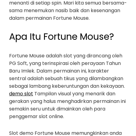
menanti di setiap spin. Mari kita semua bersama-
sama menemukan nasib baik dan kesenangan
dalam permainan Fortune Mouse.
Apa Itu Fortune Mouse?
Fortune Mouse adalah slot yang dirancang oleh
PG Soft, yang terinspirasi oleh perayaan Tahun
Baru Imlek. Dalam permainan ini, karakter
sentral adalah sebuah tikus yang dilambangkan
sebagai lambang keberuntungan dan kekayaan.
demo slot
Tampilan visual yang menarik dan
gerakan yang halus menghadirkan permainan ini
semakin seru untuk dimainkan oleh para
penggemar slot online.
Slot demo Fortune Mouse memungkinkan anda