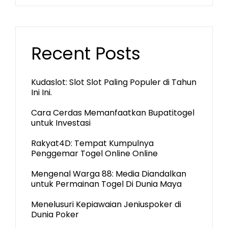
Recent Posts
Kudaslot: Slot Slot Paling Populer di Tahun
Ini Ini.
Cara Cerdas Memanfaatkan Bupatitogel
untuk Investasi
Rakyat4D: Tempat Kumpulnya
Penggemar Togel Online Online
Mengenal Warga 88: Media Diandalkan
untuk Permainan Togel Di Dunia Maya
Menelusuri Kepiawaian Jeniuspoker di
Dunia Poker