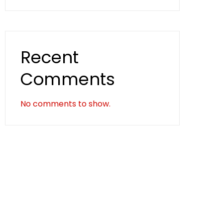
Recent
Comments
No comments to show.