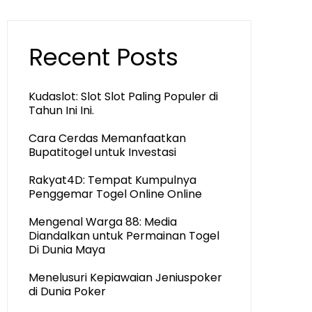
Recent Posts
Kudaslot: Slot Slot Paling Populer di
Tahun Ini Ini.
Cara Cerdas Memanfaatkan
Bupatitogel untuk Investasi
Rakyat4D: Tempat Kumpulnya
Penggemar Togel Online Online
Mengenal Warga 88: Media
Diandalkan untuk Permainan Togel
Di Dunia Maya
Menelusuri Kepiawaian Jeniuspoker
di Dunia Poker