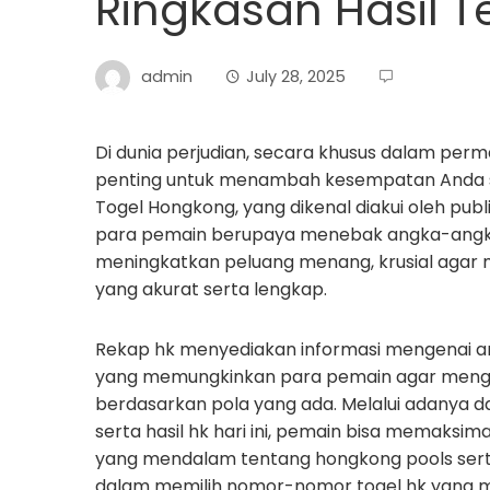
Ringkasan Hasil T
admin
July 28, 2025
Di dunia perjudian, secara khusus dalam perma
penting untuk menambah kesempatan Anda sem
Togel Hongkong, yang dikenal diakui oleh publ
para pemain berupaya menebak angka-angka y
meningkatkan peluang menang, krusial agar m
yang akurat serta lengkap.
Rekap hk menyediakan informasi mengenai a
yang memungkinkan para pemain agar mengev
berdasarkan pola yang ada. Melalui adanya dat
serta hasil hk hari ini, pemain bisa memak
yang mendalam tentang hongkong pools serta 
dalam memilih nomor-nomor togel hk yang 