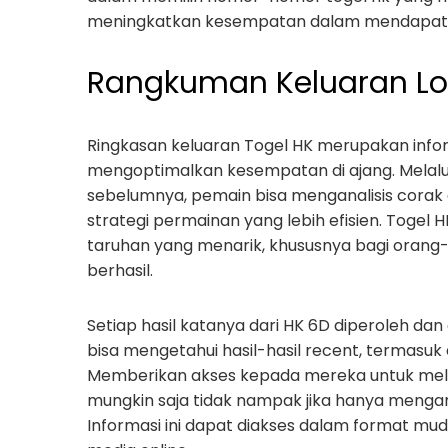
meningkatkan kesempatan dalam mendapat
Rangkuman Keluaran Lo
Ringkasan keluaran Togel HK merupakan infor
mengoptimalkan kesempatan di ajang. Melalui 
sebelumnya, pemain bisa menganalisis cora
strategi permainan yang lebih efisien. Togel 
taruhan yang menarik, khususnya bagi orang
berhasil.
Setiap hasil katanya dari HK 6D diperoleh dan
bisa mengetahui hasil-hasil recent, termasuk a
Memberikan akses kepada mereka untuk melak
mungkin saja tidak nampak jika hanya meng
Informasi ini dapat diakses dalam format mud